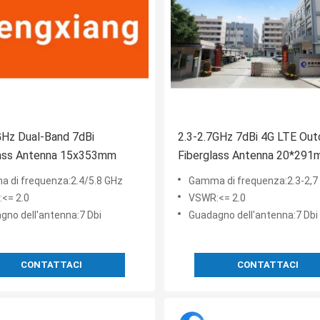
GHz Dual-Band 7dBi
2.3-2.7GHz 7dBi 4G LTE Out
lass Antenna 15x353mm
Fiberglass Antenna 20*29
 di frequenza:2.4/5.8 GHz
Gamma di frequenza:2.3-2,7
<= 2.0
VSWR:<= 2.0
gno dell'antenna:7 Dbi
Guadagno dell'antenna:7 Dbi
CONTATTACI
CONTATTACI