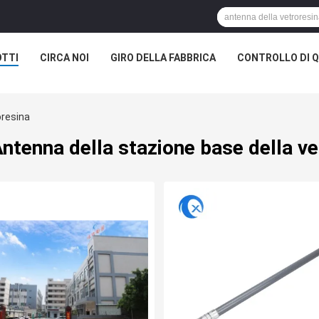
TTI
CIRCA NOI
GIRO DELLA FABBRICA
CONTROLLO DI Q
oresina
Antenna della stazione base della ve