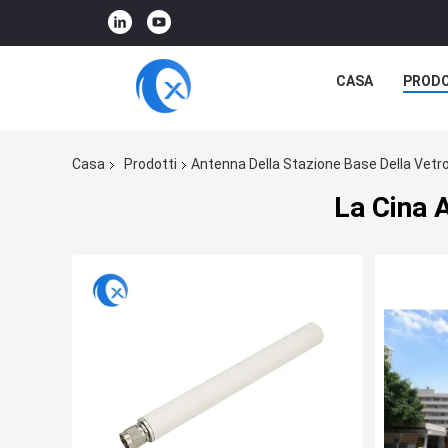
CASA
PRODO
Casa
Prodotti
Antenna Della Stazione Base Della Vetr
La Cina 