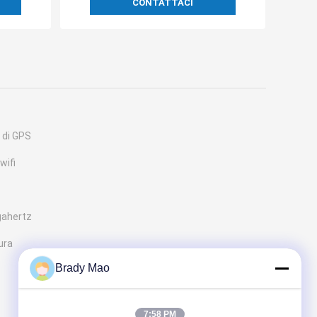
CONTATTACI
 di GPS
wifi
gahertz
ura
Brady Mao
7:58 PM