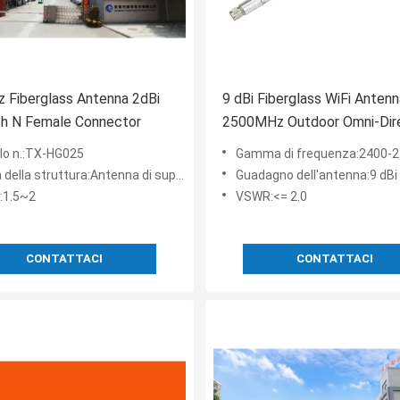
 Fiberglass Antenna 2dBi
9 dBi Fiberglass WiFi Anten
th N Female Connector
2500MHz Outdoor Omni-Dire
lo n.:TX-HG025
Gamma di frequenza:2400-2500 m
ella struttura:Antenna di superficie
Guadagno dell'antenna:9 dBi
:1.5~2
VSWR:<= 2.0
CONTATTACI
CONTATTACI