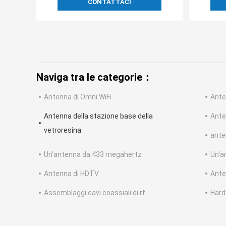
CONTATTACI
Naviga tra le categorie：
Antenna di Omni WiFi
Ant
Antenna della stazione base della
Anten
vetroresina
ante
Un'antenna da 433 megahertz
Un'a
Antenna di HDTV
Ante
Assemblaggi cavi coassiali di rf
Hard