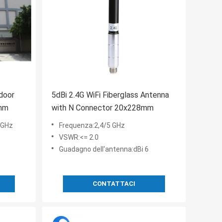
door
5dBi 2.4G WiFi Fiberglass Antenna
1mm
with N Connector 20x228mm
 GHz
Frequenza:2,4/5 GHz
VSWR:<= 2.0
Guadagno dell'antenna:dBi 6
CONTATTACI