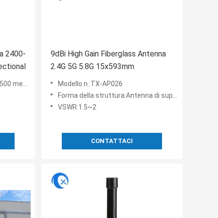
na 2400-
9dBi High Gain Fiberglass Antenna
ctional
2.4G 5G 5.8G 15x593mm
egahertz
Modello n.:TX-AP026
Forma della struttura:Antenna di superficie
VSWR:1.5~2
CONTATTACI