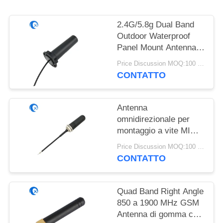
SITO
2.4G/5.8g Dual Band
PRIVACY
Outdoor Waterproof
POLICY
Panel Mount Antenna
WiFi con connettore
Price Discussion MOQ:100 PCS
Rg174 Fraka
CONTATTO
Antenna
omnidirezionale per
montaggio a vite MIMO
3G 4G LTE per esterni
Price Discussion MOQ:100 PCS
CONTATTO
Quad Band Right Angle
850 a 1900 MHz GSM
Antenna di gomma con