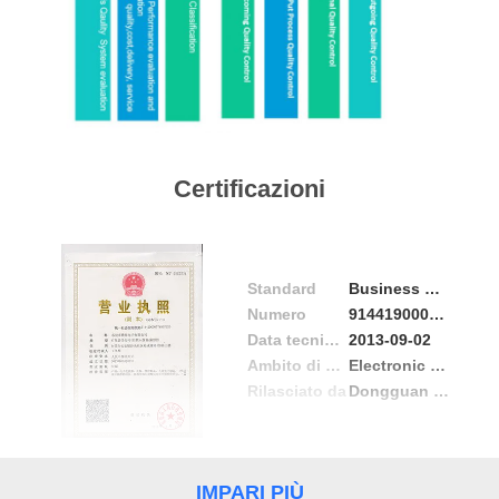
CONTROLLO
DI
QUALITÀ
CONTATTICI
Certificazioni
NOTIZIE
CASI
Standard
Business Licence
Numero
914419000778507320
Data tecnico Problema
2013-09-02
VR
Ambito di applicazione / Gamma
Electronic connector, plastic product, hardware,
Rilasciato da
Dongguan Municipal Administration for Industry and Commerce
MAPPA
DEL
IMPARI PIÙ