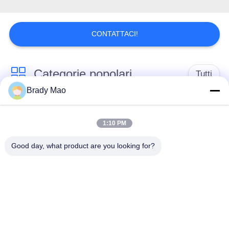
SITO
PRIVACY
CONTATTACI!
POLICY
Categorie popolari
Tutti
Brady Mao
Antenna di Omni
Antenna GSM GPRS
WiFi
1:10 PM
Good day, what product are you looking for?
Antenna della
Antenna di
stazione base della
navigazione di GPS
vetroresina
antenna di ricevitore
Antenna dell'elio
di wifi