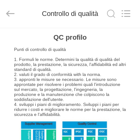
2025
Dongguan
Tengxiang
Electronics
Controllo di qualità
Co.,
Ltd..
All
Rights
CASA
Reserved.
QC profilo
Punti di controllo di qualità
PRODOTTI
1. Formuli le norme. Determini la qualità di qualità del
prodotto, la prestazione, la sicurezza, l'affidabilità ed altri
standard di qualità.
CIRCA
2. valuti il grado di conformità with la norma.
3. appronti le misure se necessario. Le misure sono
NOI
approntate per risolvere i problemi quali l'introduzione
sul mercato, la progettazione, l'ingegneria, la
produzione e la manutenzione che colpiscono la
soddisfazione dell'utente.
GIRO
4. sviluppi i piani di miglioramento. Sviluppi i piani per
ridurre i costi e migliorare le norme per la prestazione, la
DELLA
sicurezza e l'affidabilità.
FABBRICA