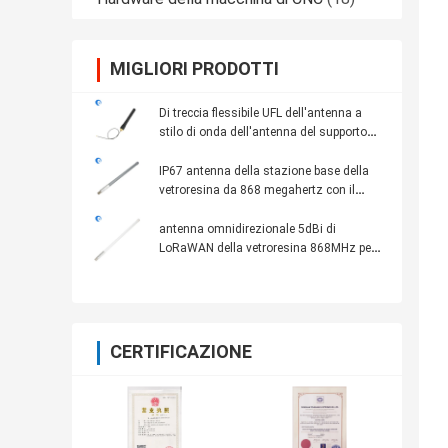
MIGLIORI PRODOTTI
Di treccia flessibile UFL dell'antenna a
stilo di onda dell'antenna del supporto
del pannello 1/4 868MHz 200mm
IP67 antenna della stazione base della
vetroresina da 868 megahertz con il
fermaglio di N
antenna omnidirezionale 5dBi di
LoRaWAN della vetroresina 868MHz per il
minatore di punto caldo dell'elio
CERTIFICAZIONE