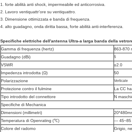
1. forte abilità anti shock, impermeabile ed anticorrosiva.
2.
Lavoro ventiquattr'ore su ventiquattro.
3.
Dimensione ottimizzata e banda di frequenza.
4. alto guadagno, onda diritta bassa, forte abilità anti-interferenza.
Specifiche elettriche dell'antenna Ultra-a larga banda della vetror
Gamma di frequenza (hertz)
863-870 
Guadagno (dBi)
5
VSWR
≤2.0
Impedenza introdotta (Ω)
50
Polarizzazione
Verticale
Protezione contro il fulmine
La CC ha
Tipo introdotto del connettore
N maschio
Specifiche di Mechanica
Dimensioni (millimetri)
20*480m
Temperatura di Openrating (℃)
— 45~85
Colore del radomo
Grigio, n