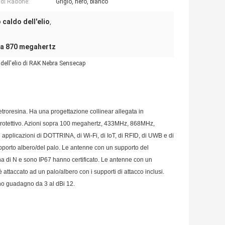
 di Radone:
Grigio, nero, bianco
caldo dell'elio
,
 da 870 megahertz
dell'elio di RAK Nebra Sensecap
etroresina. Ha una progettazione collinear allegata in
to protettivo. Azioni sopra 100 megahertz, 433MHz, 868MHz,
 applicazioni di DOTTRINA, di Wi-Fi, di IoT, di RFID, di UWB e di
upporto albero/del palo. Le antenne con un supporto del
 di N e sono IP67 hanno certificato. Le antenne con un
attaccato ad un palo/albero con i supporti di attacco inclusi.
no guadagno da 3 al dBi 12.