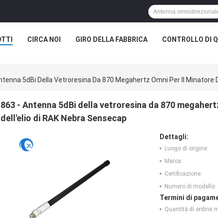
TTI
CIRCA NOI
GIRO DELLA FABBRICA
CONTROLLO DI Q
ntenna 5dBi Della Vetroresina Da 870 Megahertz Omni Per Il Minatore D
863 - Antenna 5dBi della vetroresina da 870 megahertz
dell'elio di RAK Nebra Sensecap
Dettagli:
Luogo di origine:
Marca:
Certificazione:
Numero di modello:
Termini di pagame
Quantità di ordine 