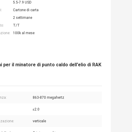
5.5-7.9 USD
i:
Cartone di carta
2 settimane
to:
T/T
azione:
100k al mese
per il minatore di punto caldo dell'elio di RAK
nza:
863-870 megahertz
≤2.0
zzazione:
verticale