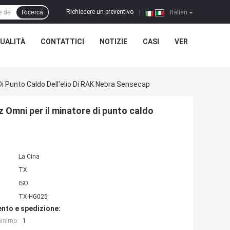
Richiedere un preventivo
Ricerca
|
Italian
UALITÀ
CONTATTICI
NOTIZIE
CASI
VER
i Punto Caldo Dell'elio Di RAK Nebra Sensecap
 Omni per il minatore di punto caldo
La Cina
TX
ISO
TX-HG025
nto e spedizione:
minimo:
1