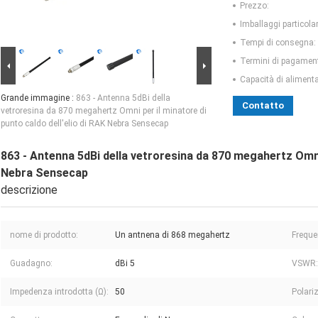
Prezzo:
Imballaggi particolar
Tempi di consegna:
Termini di pagamen
Capacità di aliment
Grande immagine :
863 - Antenna 5dBi della
Contatto
vetroresina da 870 megahertz Omni per il minatore di
punto caldo dell'elio di RAK Nebra Sensecap
863 - Antenna 5dBi della vetroresina da 870 megahertz Omni 
Nebra Sensecap
descrizione
nome di prodotto:
Un antnena di 868 megahertz
Freque
Guadagno:
dBi 5
VSWR:
Impedenza introdotta (Ω):
50
Polari