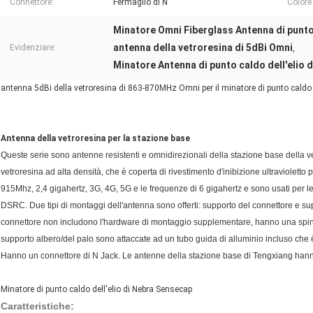
Connettore:
Fermaglio di N
Colore
Minatore Omni Fiberglass Antenna di punto 
antenna della vetroresina di 5dBi Omni
Evidenziare:
,
Minatore Antenna di punto caldo dell'elio
antenna 5dBi della vetroresina di 863-870MHz Omni per il minatore di punto caldo 
Antenna della vetroresina per la stazione base
Queste serie sono antenne resistenti e omnidirezionali della stazione base della v
vetroresina ad alta densità, che è coperta di rivestimento d'inibizione ultraviolet
915Mhz, 2,4 gigahertz, 3G, 4G, 5G e le frequenze di 6 gigahertz e sono usati per le
DSRC. Due tipi di montaggi dell'antenna sono offerti: supporto del connettore e s
connettore non includono l'hardware di montaggio supplementare, hanno una spina
supporto albero/del palo sono attaccate ad un tubo guida di alluminio incluso che è 
Hanno un connettore di N Jack. Le antenne della stazione base di Tengxiang han
Minatore di punto caldo dell'elio di Nebra Sensecap
Caratteristiche: