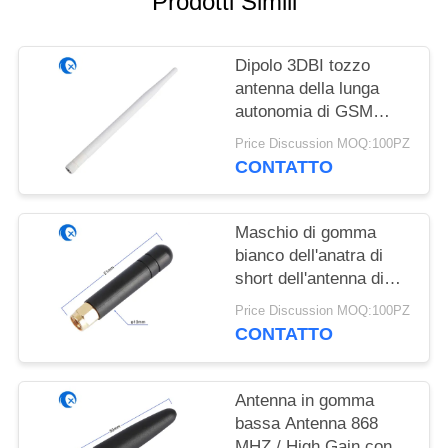
Prodotti Simili
SITO
PRIVACY
Dipolo 3DBI tozzo
antenna della lunga
POLICY
autonomia di GSM
dell'antenna da 868
Price Discussion MOQ:100PZ
megahertz per il router
CONTATTO
occidentale di Wifi
Maschio di gomma
bianco dell'anatra di
short dell'antenna di
megahertz SMA
Price Discussion MOQ:100PZ
dell'angolo retto
CONTATTO
868/fermaglio
Antenna in gomma
bassa Antenna 868
MHZ / High Gain con