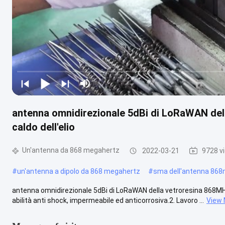
antenna omnidirezionale 5dBi di LoRaWAN dell
caldo dell'elio
Un'antenna da 868 megahertz
2022-03-21
9728 v
#
un'antenna a dipolo da 868 megahertz
#
sma dell'antenna 86
antenna omnidirezionale 5dBi di LoRaWAN della vetroresina 868MHz pe
abilità anti shock, impermeabile ed anticorrosiva.2. Lavoro ...
View