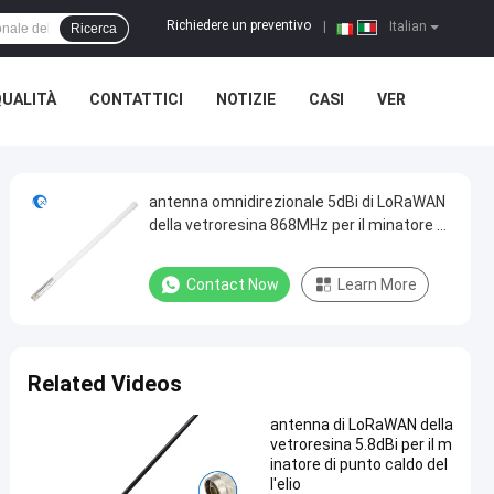
Richiedere un preventivo
|
Italian
Ricerca
QUALITÀ
CONTATTICI
NOTIZIE
CASI
VER
antenna omnidirezionale 5dBi di LoRaWAN
della vetroresina 868MHz per il minatore di
punto caldo dell'elio
Contact Now
Learn More
Related Videos
antenna di LoRaWAN della
vetroresina 5.8dBi per il m
inatore di punto caldo del
l'elio