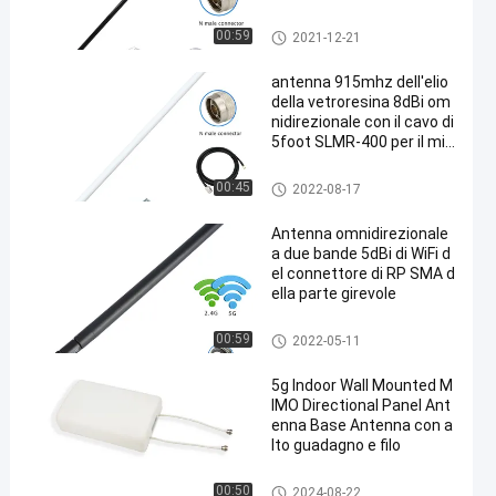
Un'antenna da 868 megahertz
00:59
2021-12-21
antenna 915mhz dell'elio
della vetroresina 8dBi om
nidirezionale con il cavo di
5foot SLMR-400 per il min
atore del gatto selvatico
RAK Sensecap dell'elio
Antenna dell'elio
00:45
2022-08-17
Antenna omnidirezionale
a due bande 5dBi di WiFi d
el connettore di RP SMA d
ella parte girevole
Antenna di Omni WiFi
00:59
2022-05-11
5g Indoor Wall Mounted M
IMO Directional Panel Ant
enna Base Antenna con a
lto guadagno e filo
Antenna di Omni WiFi
00:50
2024-08-22