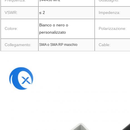
Frequenza:
Guadagno:
144/430 MHz
VSWR:
≤ 2
Impedenza:
Bianco o nero o
Colore:
Polarizzazione:
personalizzato
Collegamento:
Cable:
SMA o SMA RP maschio