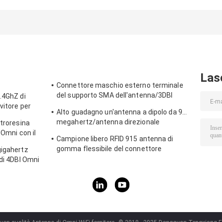
raggio FPV Alta
raggio con
magnetico attiv
guadagno 6DBi
connettore
per gateway
Antenna con
maschile SMA
4G/GPS/Gnss
RG141
4.9GHz/5.8GHz
Ace-Gtw-4G co
con RG141
connettore
maschio SMA
Las
Connettore maschio esterno terminale
del supporto SMA dell'antenna/3DBI
.4GhZ di
915MHZ di Lora Wifi
vitore per
Alto guadagno un'antenna a dipolo da 915
megahertz/antenna direzionale
etroresina
all'aperto magnetica di Omni
 Omni con il
Campione libero RFID 915 antenna di
gomma flessibile del connettore
gigahertz
dell'antenna IPEX di telemetria di
 di 4DBI Omni
megahertz