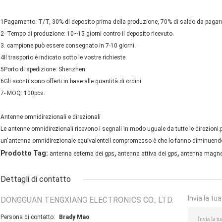
1Pagamento: T/T, 30% di deposito prima della produzione, 70% di saldo da pagar
2- Tempo di produzione: 10~15 giorni contro il deposito ricevuto.
3. campione può essere consegnato in 7-10 giorni.
4Il trasporto è indicato sotto le vostre richieste.
5Porto di spedizione: Shenzhen.
6Gli sconti sono offerti in base alle quantità di ordini.
7- MOQ: 100pcs.
Antenne omnidirezionali e direzionali
Le antenne omnidirezionali ricevono i segnali in modo uguale da tutte le direzioni.
un'antenna omnidirezionale equivalenteIl compromesso è che lo fanno diminuendo la 
,
,
Prodotto Tag:
antenna esterna dei gps
antenna attiva dei gps
antenna magnet
Dettagli di contatto
Invia la tu
DONGGUAN TENGXIANG ELECTRONICS CO., LTD.
Persona di contatto:
Brady Mao