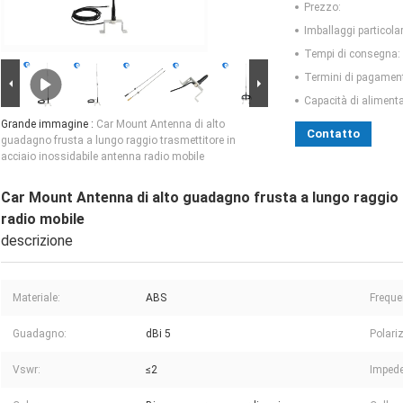
Prezzo:
Imballaggi particolar
Tempi di consegna:
Termini di pagamen
Capacità di aliment
Grande immagine :
Car Mount Antenna di alto
Contatto
guadagno frusta a lungo raggio trasmettitore in
acciaio inossidabile antenna radio mobile
Car Mount Antenna di alto guadagno frusta a lungo raggio t
radio mobile
descrizione
Materiale:
ABS
Freque
Guadagno:
dBi 5
Polari
Vswr:
≤2
Imped