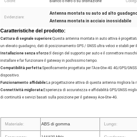
Colore:
Bianco o nero o su ordinazione
Colleg
Antenna montata su auto ad alto guadagn
Evidenziare:
Antenna montata in acciaio inossidabile
Caratteristiche del prodotto:
Cattura di segnale superiore:
Questa antenna montata in auto attiva è progettata
un elevato guadagno, dati di posizionamento GPS / GNSS ultra veloci e stabili per
Installazione senza sforzo:
Il design del supporto per auto e il connettore masch
installare e far funzionare il gateway in pochissimo tempo.
Compatibilità perfetta:
Specificamente progettata per l'Ace-Gtw-4G 4G/GPS/GNSS 
dispositivo.
Funzionamento affidabile:
La progettazione attiva di questa antenna migliora la ri
Connettività migliorata:
Esperienza di accuratezza e affidabilità GPS/GNSS migli
di continuità e servizi basati sulla posizione per il gateway Ace-Gtw-4G.
Materiale:
ABS di gomma
Lungo: