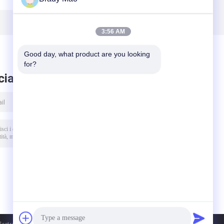
o
Fakra H e RG174
di buona qualità
con IP68
con connettore
impermeabile
maschile SMA
3:56 AM
n
vendite calde
Alta precisione
con cavo Rg174
Good day, what product are you looking 
for?
ciare messaggio