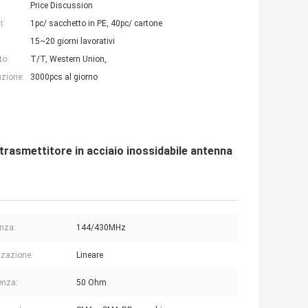
Price Discussion
i:
1pc/ sacchetto in PE, 40pc/ cartone
15~20 giorni lavorativi
to:
T/T, Western Union,
azione:
3000pcs al giorno
rasmettitore in acciaio inossidabile antenna
nza:
144/430MHz
zzazione:
Lineare
enza:
50 Ohm