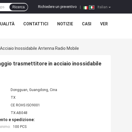
Richiedere un preventivo
Ricerca
|
Italian
UALITÀ
CONTATTICI
NOTIZIE
CASI
VER
Acciaio Inossidabile Antenna Radio Mobile
gio trasmettitore in acciaio inossidabile
Dongguan, Guangdong, Cina
TX
CE ROHS ISO9001
TX-AB048
nto e spedizione:
minimo:
100 PCS