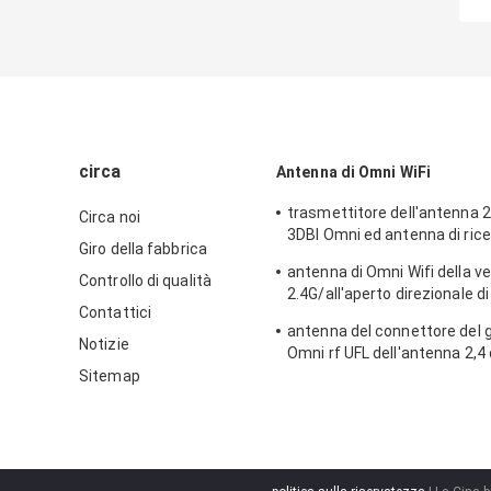
circa
Antenna di Omni WiFi
trasmettitore dell'antenna 2
Circa noi
3DBI Omni ed antenna di rice
Giro della fabbrica
all'aperto/dell'interno
antenna di Omni Wifi della v
Controllo di qualità
2.4G/all'aperto direzionale di
Contattici
tipo connettore di N
antenna del connettore del 
Notizie
Omni rf UFL dell'antenna 2,4
Wifi
Sitemap