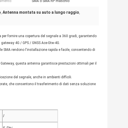
amento:
SMA o SMA RP maschio
o
Antenna montata su auto a lungo raggio
,
,
 per fornire una copertura del segnale a 360 gradi, garantendo
 il gateway 4G / GPS / GNSS Ace-Gtw-4G.
ile SMA rendono l'installazione rapida e facile, consentendo di
Gateway, questa antenna garantisce prestazioni ottimali per il
cezione del segnale, anche in ambienti difficili.
orate, che consentono il trasferimento di dati senza soluzione
/