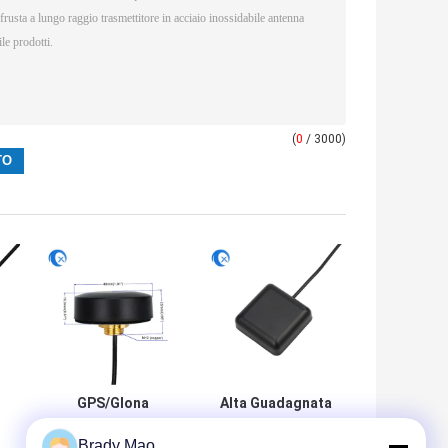
(
0
/ 3000)
GPS/Glona
Alta Guadagnata
Montaggio a vite
GPS L1/L2
Brady Mao
Antenna con
Glonass Antenna