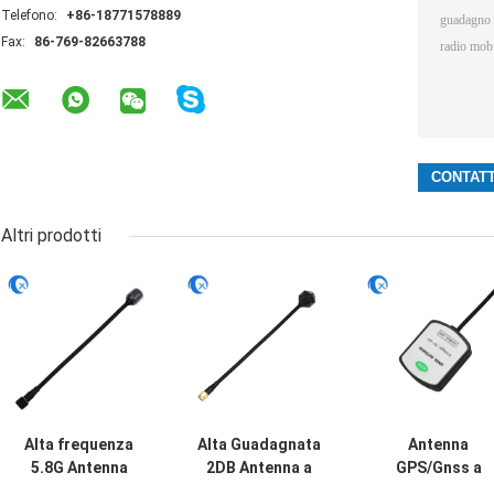
Telefono:
+86-18771578889
Fax:
86-769-82663788
Altri prodotti
Alta frequenza
Alta Guadagnata
Antenna
5.8G Antenna
2DB Antenna a
GPS/Gnss a
drone a lungo
drone FPV a lungo
montaggio