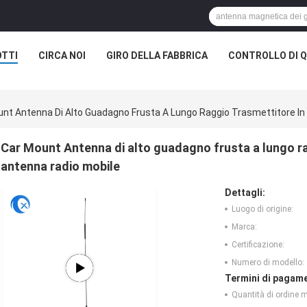
TTI
CIRCA NOI
GIRO DELLA FABBRICA
CONTROLLO DI Q
nt Antenna Di Alto Guadagno Frusta A Lungo Raggio Trasmettitore In 
Car Mount Antenna di alto guadagno frusta a lungo rag
antenna radio mobile
Dettagli:
Luogo di origine:
Marca:
Certificazione:
Numero di modello:
Termini di pagame
Quantità di ordine 