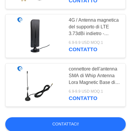
CONTATTO
4G / Antenna magnetica
del supporto di LTE
3.73dBi indietro -
compatibile a 3G 2G
6.9-9.9 USD MOQ:1
CONTATTO
connettore dell'antenna
SMA di Whip Antenna
Lora Magnetic Base di
DOTTRINA 433MHz
6.9-9.9 USD MOQ:1
CONTATTO
CONTATTACI!