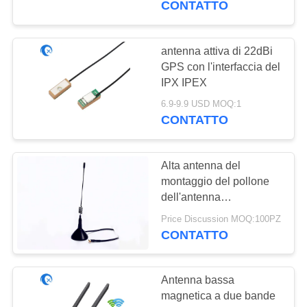
CONTATTO
antenna attiva di 22dBi
GPS con l'interfaccia del
IPX IPEX
6.9-9.9 USD MOQ:1
CONTATTO
Alta antenna del
montaggio del pollone
dell'antenna
1575.42MHZ di
Price Discussion MOQ:100PZ
navigazione di
CONTATTO
guadagno 5DBI GPS
piccola
Antenna bassa
magnetica a due bande