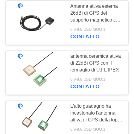
Antenna attiva esterna
26dBi di GPS del
supporto magnetico con
cavo RG174
6.9-9.9 USD MOQ:1
CONTATTO
antenna ceramica attiva
di 22dBi GPS con il
fermaglio di U.FL IPEX
6.9-9.9 USD MOQ:1
CONTATTO
L'alto guadagno ha
incastonato l'antenna
attiva di GPS della toppa
di navigazione
6.9-9.9 USD MOQ:1
dell'automobile