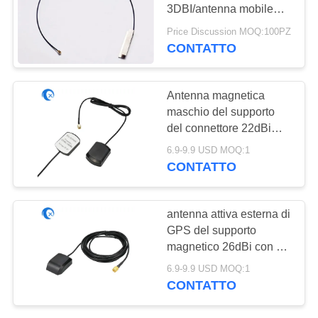
SITO
3DBI/antenna mobile
interna lamina di metallo
Price Discussion MOQ:100PZ
PRIVACY
CONTATTO
POLICY
Antenna magnetica
maschio del supporto
del connettore 22dBi
GPS GNSS di SMA
6.9-9.9 USD MOQ:1
CONTATTO
antenna attiva esterna di
GPS del supporto
magnetico 26dBi con 5
metri di cavo di RG174
6.9-9.9 USD MOQ:1
CONTATTO