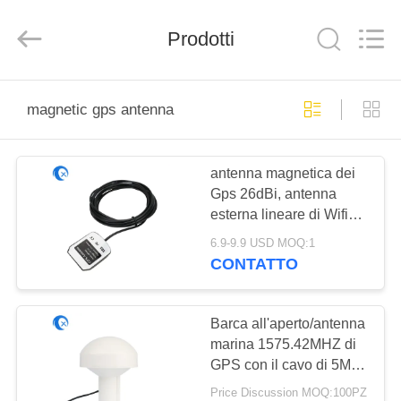
2025
Dongguan
Tengxiang
Electronics
Prodotti
Co.,
Ltd..
All
Rights
CASA
Reserved.
magnetic gps antenna
PRODOTTI
antenna magnetica dei
Gps 26dBi, antenna
CIRCA
esterna lineare di Wifi
NOI
Connettore di SMA
6.9-9.9 USD MOQ:1
CONTATTO
GIRO
DELLA
Barca all'aperto/antenna
marina 1575.42MHZ di
FABBRICA
GPS con il cavo di 5M
RG 58
Price Discussion MOQ:100PZ