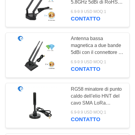
5.8GHz 5dBi di RoHS
2,4
6.9-9.9 USD MOQ:1
CONTATTO
Antenna bassa
magnetica a due bande
5dBi con il connettore di
RP SMA
6.9-9.9 USD MOQ:1
CONTATTO
RG58 minatore di punto
caldo dell'elio HNT del
cavo SMA LoRa
Magnetic Mount
6.9-9.9 USD MOQ:1
Antenna For
CONTATTO