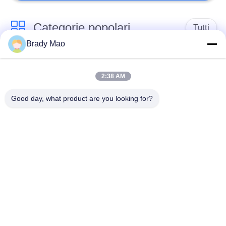
Categorie popolari
Tutti
Brady Mao
Antenna di Omni
Antenna GSM GPRS
WiFi
2:38 AM
Good day, what product are you looking for?
Antenna della
Antenna di
stazione base della
navigazione di GPS
vetroresina
antenna di ricevitore
Antenna dell'elio
di wifi
antenna bassa
antenna di 3G 4G 5G
magnetica