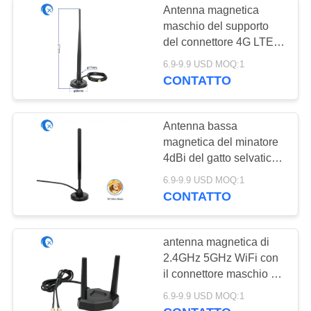
Antenna magnetica
maschio del supporto
del connettore 4G LTE di
SMA con cavo LMR195
6.9-9.9 USD MOQ:1
CONTATTO
Antenna bassa
magnetica del minatore
4dBi del gatto selvatico
300 di punto caldo
6.9-9.9 USD MOQ:1
dell'elio con il cavo di
CONTATTO
estensione
antenna magnetica di
2.4GHz 5GHz WiFi con
il connettore maschio di
RP SMA
6.9-9.9 USD MOQ:1