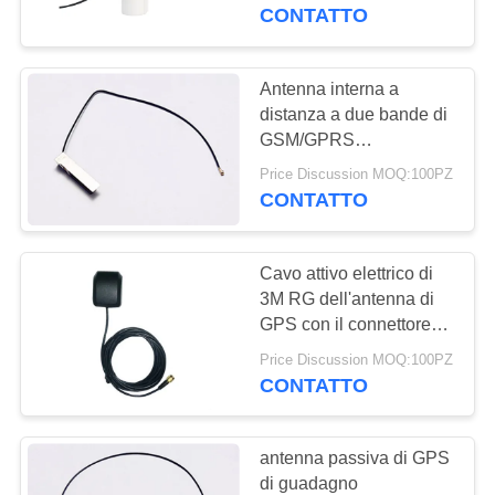
CONTROLLO
CONTATTO
DI
QUALITÀ
Antenna interna a
distanza a due bande di
GSM/GPRS
CONTATTICI
dell'antenna di GPS per
Price Discussion MOQ:100PZ
la compressa di Android
CONTATTO
NOTIZIE
Cavo attivo elettrico di
CASI
3M RG dell'antenna di
GPS con il connettore
maschio di SMA
VR
Price Discussion MOQ:100PZ
CONTATTO
MAPPA
DEL
antenna passiva di GPS
di guadagno