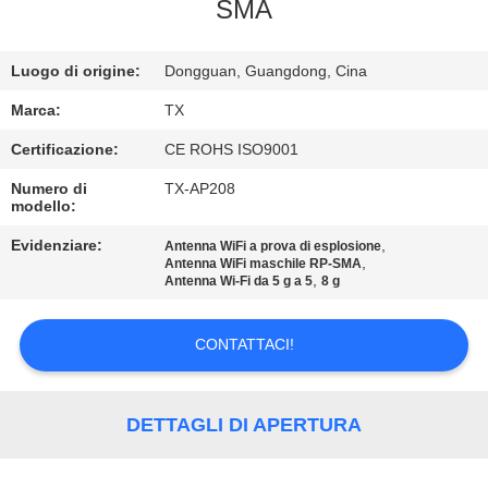
CONTROLLO
SMA
DI
Luogo di origine:
Dongguan, Guangdong, Cina
QUALITÀ
Marca:
TX
CONTATTICI
Certificazione:
CE ROHS ISO9001
Numero di
TX-AP208
modello:
NOTIZIE
Evidenziare:
,
Antenna WiFi a prova di esplosione
,
Antenna WiFi maschile RP-SMA
CASI
,
Antenna Wi-Fi da 5 g a 5
8 g
CONTATTACI!
VR
MAPPA
DETTAGLI DI APERTURA
DEL