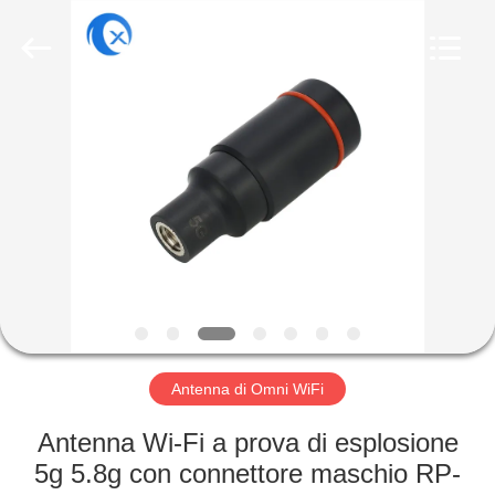
2025
Dongguan
Tengxiang
Electronics
Co.,
Ltd..
All
Rights
CASA
Reserved.
PRODOTTI
CIRCA
NOI
GIRO
DELLA
Antenna di Omni WiFi
FABBRICA
Antenna Wi-Fi a prova di esplosione
5g 5.8g con connettore maschio RP-