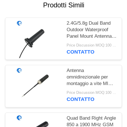
SITO
Prodotti Simili
PRIVACY
2.4G/5.8g Dual Band
POLICY
Outdoor Waterproof
Panel Mount Antenna
WiFi con connettore
Price Discussion MOQ:100 PCS
Rg174 Fraka
CONTATTO
Antenna
omnidirezionale per
montaggio a vite MIMO
3G 4G LTE per esterni
Price Discussion MOQ:100 PCS
CONTATTO
Quad Band Right Angle
850 a 1900 MHz GSM