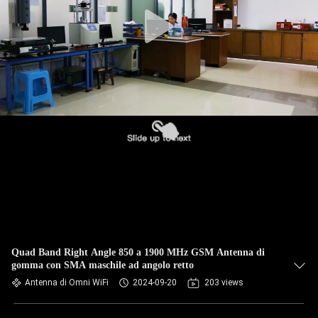
CONTROLLO
DI
QUALITÀ
CONTATTICI
NOTIZIE
CASI
VR
Quad Band Right Angle 850 a 1900 MHz GSM Antenna di
gomma con SMA maschile ad angolo retto
MAPPA
Antenna di Omni WiFi
2024-09-20
203 views
DEL