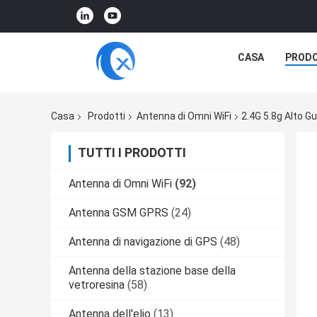
CASA
PRODO
Casa
Prodotti
Antenna di Omni WiFi
2.4G 5.8g Alto 
TUTTI I PRODOTTI
Antenna di Omni WiFi
(92)
Antenna GSM GPRS
(24)
Antenna di navigazione di GPS
(48)
Antenna della stazione base della
vetroresina
(58)
Antenna dell'elio
(13)