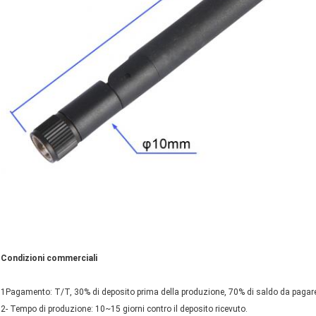
Condizioni commerciali
1Pagamento: T/T, 30% di deposito prima della produzione, 70% di saldo da pagar
2- Tempo di produzione: 10~15 giorni contro il deposito ricevuto.