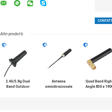
Altri prodotti
2.4G/5.8g Dual
Antenna
Quad Band Righ
Band Outdoor
omnidirezionale
Angle 850 a 190
Waterproof Panel
per montaggio a
MHz GSM
Mount Antenna
vite MIMO 3G 4G
Antenna di
WiFi con
LTE per esterni
gomma con SM
connettore Rg174
maschile ad