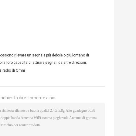
possono rilevare un segnale più debole o più lontano di
loro capacità di attirare segnali da altre direzioni.
a radio di Omni
a richiesta direttamente a noi