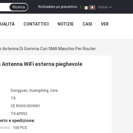
Richiedere un preventivo
Ricerca
|
Italian
UALITÀ
CONTATTICI
NOTIZIE
CASI
VER
ole Antenna Di Gomma Con SMA Maschio Per Router
 Antenna WiFi esterna pieghevole
Dongguan, Guangdong, Cina
TX
CE ROHS ISO9001
TX-AP052
nto e spedizione:
minimo:
100 PCS