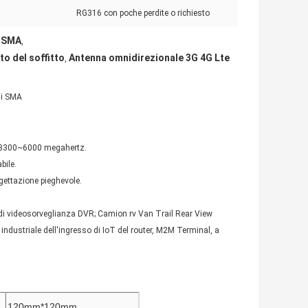
RG316 con poche perdite o richiesto
i SMA
,
to del soffitto
Antenna omnidirezionale 3G 4G Lte
,
di SMA
 3300~6000 megahertz.
bile.
ogettazione pieghevole.
li di videosorveglianza DVR; Camion rv Van Trail Rear View
dustriale dell'ingresso di IoT del router, M2M Terminal, a
120mm*120mm