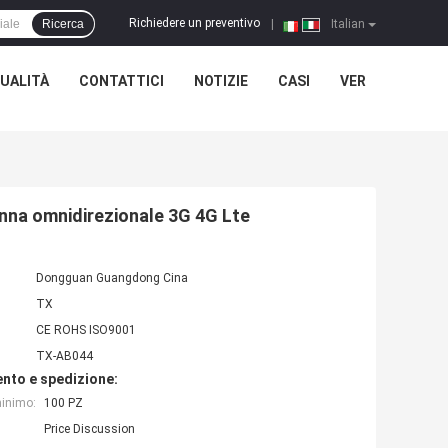
Richiedere un preventivo
Ricerca
|
Italian
UALITÀ
CONTATTICI
NOTIZIE
CASI
VER
enna omnidirezionale 3G 4G Lte
Dongguan Guangdong Cina
TX
CE ROHS ISO9001
TX-AB044
nto e spedizione:
minimo:
100 PZ
Price Discussion