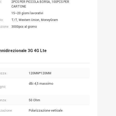
i:
2PCS PER PICCOLA BORSA, 100PCS PER
CARTONE
15~20 giorni lavorativi
to:
T/T, Western Union, MoneyGram
azione:
3000pcs al giorno
mnidirezionale 3G 4G Lte
ezza:
120MM*120MM
dBi 4,5 massimo
gno:
enza:
50 Ohm
zzazione:
Polarizzazione verticale