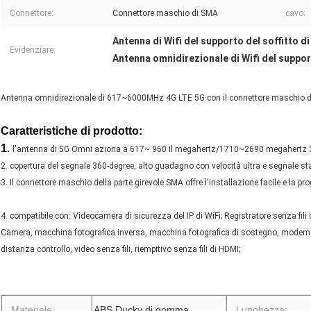
Connettore:
Connettore maschio di SMA
cavo:
Antenna di Wifi del supporto del soffitto d
Evidenziare:
Antenna omnidirezionale di Wifi del suppor
Antenna omnidirezionale di 617~6000MHz 4G LTE 5G con il connettore maschio 
Caratteristiche di prodotto:
1.
l'antenna di 5G Omni aziona a 617~ 960 il megahertz/1710~2690 megahertz
2. copertura del segnale 360-degree, alto guadagno con velocità ultra e segnale sta
3. Il connettore maschio della parte girevole SMA offre l'installazione facile e la pr
4. compatibile con: Videocamera di sicurezza del IP di WiFi; Registratore senza fi
Camera, macchina fotografica inversa, macchina fotografica di sostegno, modem in
distanza controllo, video senza fili, riempitivo senza fili di HDMI;
Materiale:
ABS Ducky di gomma
Lunghezza: