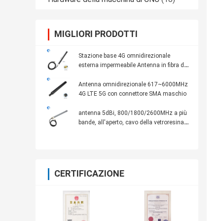
MIGLIORI PRODOTTI
Stazione base 4G omnidirezionale
esterna impermeabile Antenna in fibra di
vetro
Antenna omnidirezionale 617~6000MHz
4G LTE 5G con connettore SMA maschio
antenna 5dBi, 800/1800/2600MHz a più
bande, all'aperto, cavo della vetroresina
di 4G Omni di 3m, grigio
CERTIFICAZIONE