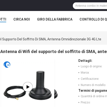
TTI
CIRCA NOI
GIRO DELLA FABBRICA
CONTROLLO DI Q
el Supporto Del Soffitto Di SMA, Antenna Omnidirezionale 3G 4G Lte
Antenna di Wifi del supporto del soffitto di SMA, ant
Dettagli:
Luogo di origine:
Marca:
Certificazione:
Numero di modello:
Termini di pagame
Quantità di ordine 
Prezzo: