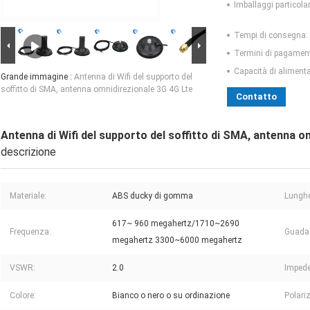
Imballaggi particolar
Tempi di consegna:
Termini di pagamen
Capacità di aliment
Grande immagine :
Antenna di Wifi del supporto del
soffitto di SMA, antenna omnidirezionale 3G 4G Lte
Contatto
Antenna di Wifi del supporto del soffitto di SMA, antenna o
descrizione
Materiale:
ABS ducky di gomma
Lungh
617~ 960 megahertz/1710~2690
Frequenza:
Guada
megahertz 3300~6000 megahertz
VSWR:
2.0
Imped
Colore:
Bianco o nero o su ordinazione
Polari