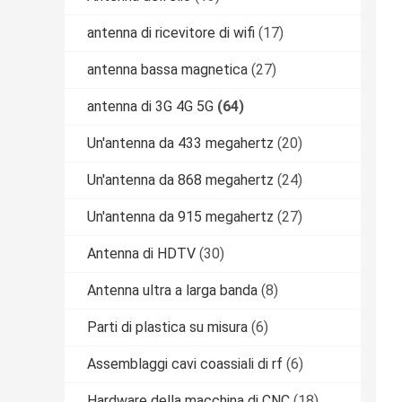
antenna di ricevitore di wifi
(17)
antenna bassa magnetica
(27)
antenna di 3G 4G 5G
(64)
Un'antenna da 433 megahertz
(20)
Un'antenna da 868 megahertz
(24)
Un'antenna da 915 megahertz
(27)
Antenna di HDTV
(30)
Antenna ultra a larga banda
(8)
Parti di plastica su misura
(6)
Assemblaggi cavi coassiali di rf
(6)
Hardware della macchina di CNC
(18)