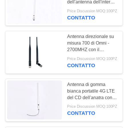
dell'antenna dell'interno
di GSM Omni per
Price Discussion MOQ:100PZ
Huawei B593
CONTATTO
Antenna direzionale su
misura 700 di Omni -
2700MHZ con il
connettore di RP SMA
Price Discussion MOQ:100PZ
CONTATTO
Antenna di gomma
bianca portatile 4G LTE
del CD dell'anatra con
un'impedenza di 50
Price Discussion MOQ:100PZ
OHM
CONTATTO