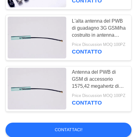
CONTATTO
L'alta antenna del PWB
di guadagno 3G GSM/ha
costruito in antenna
interna di GSM con cavo
Price Discussion MOQ:100PZ
coassiale RF113
CONTATTO
Antenna del PWB di
GSM di accessorio
1575,42 megahertz di
cavo di RG1.13 con il
Price Discussion MOQ:100PZ
connettore IPEX/di U.FL
CONTATTO
CONTATTACI!