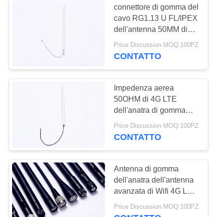
connettore di gomma del
cavo RG1.13 U FL/IPEX
dell'antenna 50MM di
Wifi dell'anatra di 4G
Price Discussion MOQ:100PZ
LTE
CONTATTO
Impedenza aerea
50OHM di 4G LTE
dell'anatra di gomma
pieghevole dell'antenna
Price Discussion MOQ:100PZ
con il cavo RG1 13 di
CONTATTO
50MM
Antenna di gomma
dell'anatra dell'antenna
avanzata di Wifi 4G LTE
per dell'interno/all'aperto
Price Discussion MOQ:100PZ