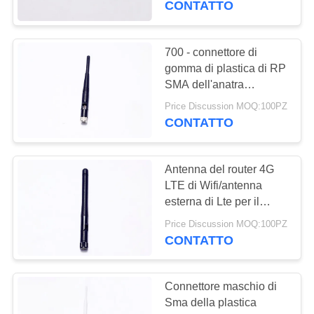
CONTATTO
700 - connettore di
gomma di plastica di RP
SMA dell'anatra
dell'antenna di
Price Discussion MOQ:100PZ
2700MHZ 4G LTE
CONTATTO
Antenna del router 4G
LTE di Wifi/antenna
esterna di Lte per il
dispositivo dello Smart
Price Discussion MOQ:100PZ
Home
CONTATTO
Connettore maschio di
Sma della plastica