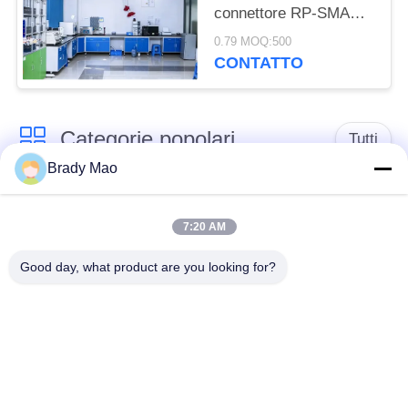
connettore RP-SMA
maschio dritto per
0.79 MOQ:500
temperatura di
CONTATTO
esercizio da -20°C a
+60°C
Categorie popolari
Tutti
Brady Mao
Antenna di Omni
Antenna GSM GPRS
WiFi
7:20 AM
Good day, what product are you looking for?
Antenna della
Antenna di
stazione base della
navigazione di GPS
vetroresina
antenna di ricevitore
Antenna dell'elio
di wifi