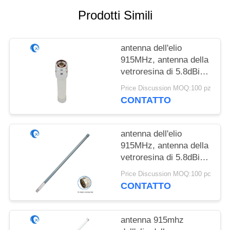
SITO
Prodotti Simili
PRIVACY
antenna dell'elio
POLICY
915MHz, antenna della
vetroresina di 5.8dBi
Lorawan per il
Price Discussion MOQ:100 pz
dispositivo di IOT
CONTATTO
antenna dell'elio
915MHz, antenna della
vetroresina di 5.8dBi
Lorawan per il
Price Discussion MOQ:100 pc
dispositivo di IOT
CONTATTO
antenna 915mhz