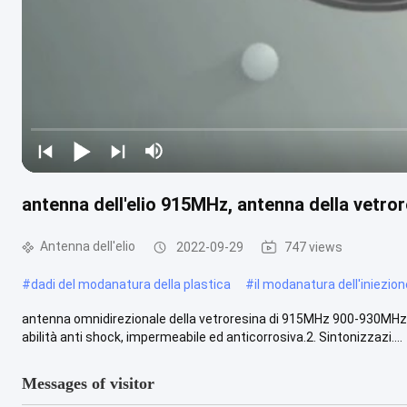
antenna dell'elio 915MHz, antenna della vetrore
Antenna dell'elio
2022-09-29
747 views
#
dadi del modanatura della plastica
#
il modanatura dell'iniezio
antenna omnidirezionale della vetroresina di 915MHz 900-930MHz 5.8
abilità anti shock, impermeabile ed anticorrosiva.2. Sintonizzazi....
Messages of visitor