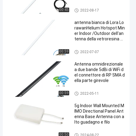
atore del gatto selvatico
RAK Sensecap dell'elio
Antenna dell'elio
00:45
2022-08-17
antenna bianca di Lora Lo
rawanHelium Hotspot Min
er Indoor /Outdoor dell'an
tenna della vetroresina di
915MHz 8dBi
Antenna dell'elio
00:59
2022-07-07
Antenna omnidirezionale
a due bande 5dBi di WiFi d
el connettore di RP SMA d
ella parte girevole
Antenna di Omni WiFi
00:59
2022-05-11
5g Indoor Wall Mounted M
IMO Directional Panel Ant
enna Base Antenna con a
lto guadagno e filo
Antenna di Omni WiFi
00:50
2024-08-22