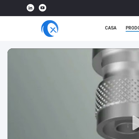
CASA
PROD