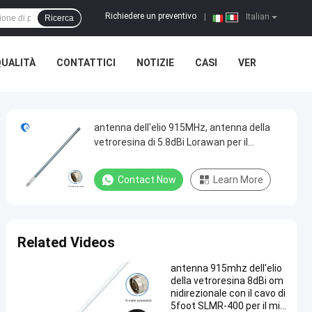
Richiedere un preventivo
|
Italian
Ricerca
QUALITÀ
CONTATTICI
NOTIZIE
CASI
VER
antenna dell'elio 915MHz, antenna della
vetroresina di 5.8dBi Lorawan per il
dispositivo di IOT
Contact Now
Learn More
Related Videos
antenna 915mhz dell'elio
della vetroresina 8dBi om
nidirezionale con il cavo di
5foot SLMR-400 per il min