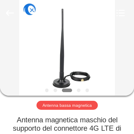
2025
Dongguan
Tengxiang
Electronics
Co.,
Ltd..
All
Rights
CASA
Reserved.
PRODOTTI
CIRCA
NOI
GIRO
DELLA
Antenna bassa magnetica
FABBRICA
Antenna magnetica maschio del
supporto del connettore 4G LTE di