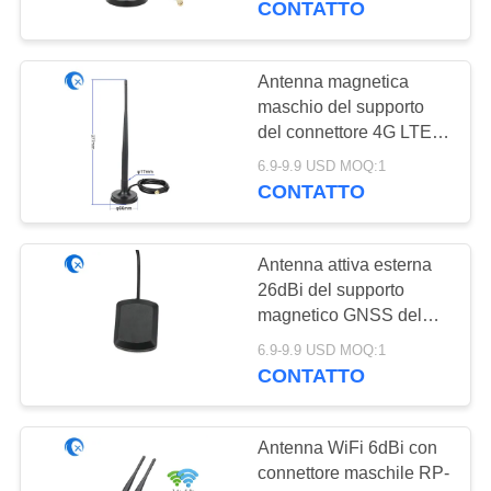
CONTATTO
Antenna magnetica
maschio del supporto
del connettore 4G LTE di
SMA con cavo LMR195
6.9-9.9 USD MOQ:1
CONTATTO
Antenna attiva esterna
26dBi del supporto
magnetico GNSS del
connettore di SMA
6.9-9.9 USD MOQ:1
CONTATTO
Antenna WiFi 6dBi con
connettore maschile RP-