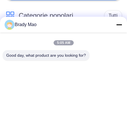
Categorie popolari
Tutti
Brady Mao
Antenna di Omni
Antenna GSM GPRS
WiFi
5:05 AM
Good day, what product are you looking for?
Antenna della
Antenna di
stazione base della
navigazione di GPS
vetroresina
antenna di ricevitore
Antenna dell'elio
di wifi
antenna bassa
antenna di 3G 4G 5G
magnetica