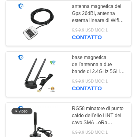
antenna magnetica dei
Gps 26dBi, antenna
esterna lineare di Wifi
Connettore di SMA
6.9-9.9 USD MOQ:1
CONTATTO
base magnetica
dell'antenna a due
bande di 2.4GHz 5GHz
per il router senza fili
6.9-9.9 USD MOQ:1
della scheda di rete di
CONTATTO
PCI-E WiFi
RG58 minatore di punto
caldo dell'elio HNT del
cavo SMA LoRa
Magnetic Mount
6.9-9.9 USD MOQ:1
Antenna For