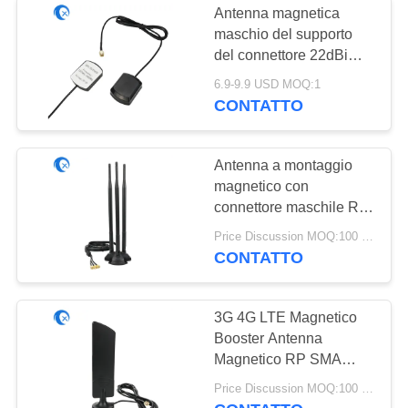
Antenna magnetica
maschio del supporto
del connettore 22dBi
GPS GNSS di SMA
6.9-9.9 USD MOQ:1
CONTATTO
Antenna a montaggio
magnetico con
connettore maschile RP-
SMA
Price Discussion MOQ:100 PCS
CONTATTO
3G 4G LTE Magnetico
Booster Antenna
Magnetico RP SMA
Rg174 Per segnale
Price Discussion MOQ:100 PCS
wireless 4G