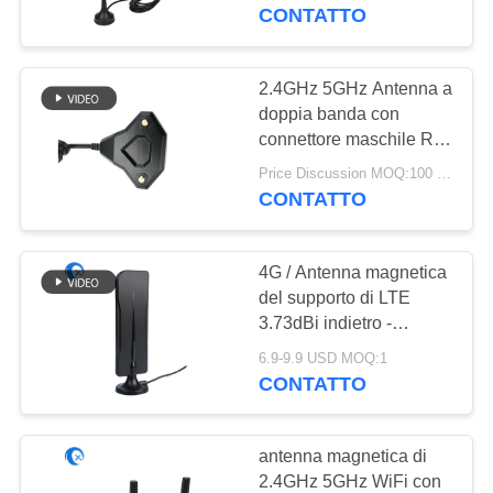
CONTROLLO
CONTATTO
DI
QUALITÀ
2.4GHz 5GHz Antenna a
doppia banda con
connettore maschile RP-
CONTATTICI
SMA Base magnetica
Price Discussion MOQ:100 PCS
per WiFi Router wireless
CONTATTO
NOTIZIE
Hotspot mobile
4G / Antenna magnetica
CASI
del supporto di LTE
3.73dBi indietro -
compatibile a 3G 2G
VR
6.9-9.9 USD MOQ:1
CONTATTO
MAPPA
DEL
antenna magnetica di
2.4GHz 5GHz WiFi con