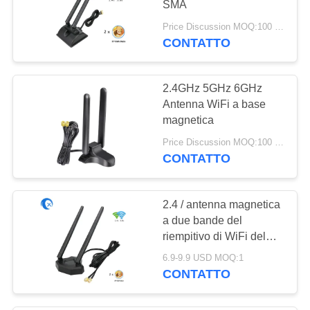
SMA
Price Discussion MOQ:100 PCS
CONTATTO
2.4GHz 5GHz 6GHz
Antenna WiFi a base
magnetica
Price Discussion MOQ:100 PCS
CONTATTO
2.4 / antenna magnetica
a due bande del
riempitivo di WiFi del
supporto 5.8g 5dBi per
6.9-9.9 USD MOQ:1
la carta del PCI del PC
CONTATTO