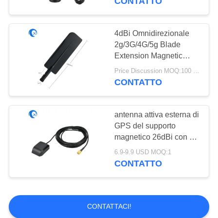
CONTATTO
4dBi Omnidirezionale
2g/3G/4G/5g Blade
Extension Magnetic
Mount Antenna con cavo
Price Discussion MOQ:100 PCS
Rg174 per la
CONTATTO
comunicazione
antenna attiva esterna di
GPS del supporto
magnetico 26dBi con 5
metri di cavo di RG174
6.9-9.9 USD MOQ:1
CONTATTO
CONTATTACI!