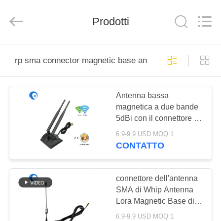
2025
Dongguan
Tengxiang
Electronics
Prodotti
Co.,
Ltd..
All
Rights
CASA
Reserved.
rp sma connector magnetic base antenna
PRODOTTI
Antenna bassa
magnetica a due bande
CIRCA
5dBi con il connettore di
NOI
RP SMA
6.9-9.9 USD MOQ:1
CONTATTO
GIRO
DELLA
connettore dell'antenna
SMA di Whip Antenna
FABBRICA
Lora Magnetic Base di
DOTTRINA 433MHz
6.9-9.9 USD MOQ:1