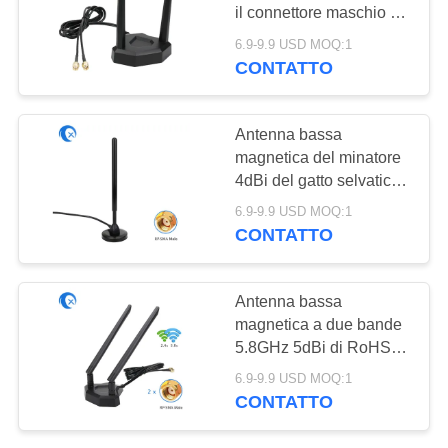
SITO
il connettore maschio di
RP SMA
6.9-9.9 USD MOQ:1
PRIVACY
CONTATTO
POLICY
Antenna bassa
magnetica del minatore
4dBi del gatto selvatico
300 di punto caldo
6.9-9.9 USD MOQ:1
dell'elio con il cavo di
CONTATTO
estensione
Antenna bassa
magnetica a due bande
5.8GHz 5dBi di RoHS
2,4
6.9-9.9 USD MOQ:1
CONTATTO