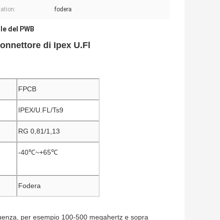
zation:
fodera
ile del PWB
nnettore di Ipex U.Fl
FPCB
IPEX/U.FL/Ts9
RG 0,81/1,13
-40℃~+65℃
Fodera
quenza, per esempio 100-500 megahertz e sopra