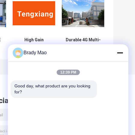
E
High Gain
Durable 4G Multi-
Omnidirectional
Band Antenna for
Brady Mao
LTE Antenna with
GSM Routers with
-
RP-SMA
VSWR 1.5~2 and
Connector for 4G
50 Ohm
Dual-band and
Impedance
12:39 PM
Linear
Polarization
Good day, what product are you looking 
for?
ciare messaggio