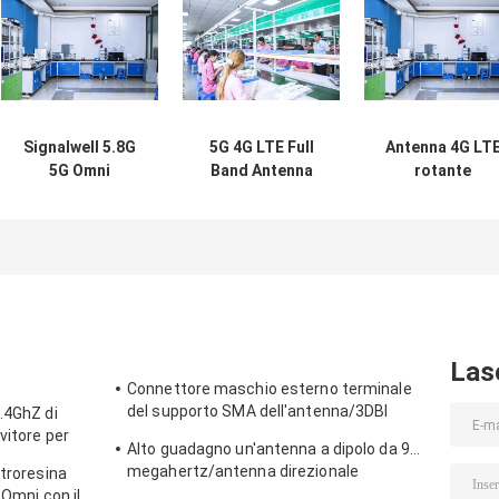
Signalwell 5.8G
5G 4G LTE Full
Antenna 4G LT
5G Omni
Band Antenna
rotante
Directional 5150-
esterna con
44*195mm con
5850MHz
guadagno di 7 dBi
connettore RP
Wireless AP
e temperatura di
SMA maschio
Outdoor Antenna
funzionamento
dritto per
with IP67
da -20 ̊C a +60 ̊C
temperatura di
Waterproof ABS
Antenna a canna
esercizio da
Material
di gomma ad alto
-20°C a +60°C
guadagno
Las
Connettore maschio esterno terminale
del supporto SMA dell'antenna/3DBI
.4GhZ di
915MHZ di Lora Wifi
vitore per
Alto guadagno un'antenna a dipolo da 915
megahertz/antenna direzionale
etroresina
all'aperto magnetica di Omni
 Omni con il