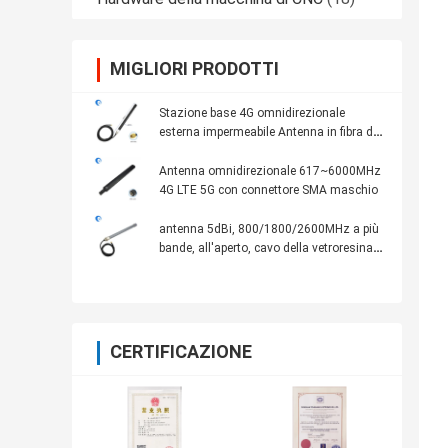
MIGLIORI PRODOTTI
Stazione base 4G omnidirezionale
esterna impermeabile Antenna in fibra di
vetro
Antenna omnidirezionale 617~6000MHz
4G LTE 5G con connettore SMA maschio
antenna 5dBi, 800/1800/2600MHz a più
bande, all'aperto, cavo della vetroresina
di 4G Omni di 3m, grigio
CERTIFICAZIONE