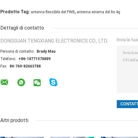
,
Prodotto Tag:
antenna flessibile del PWB
antenna esterna del lte 4g
Dettagli di contatto
Invia la tu
DONGGUAN TENGXIANG ELECTRONICS CO., LTD.
Persona di contatto:
Brady Mao
Telefono:
+86-18771578889
Fax:
86-769-82663788
Altri prodotti