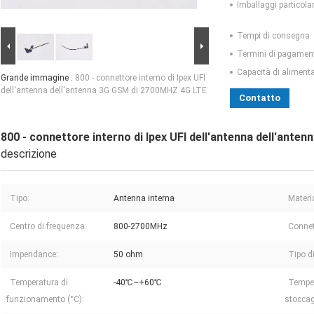
Imballaggi particolar
Tempi di consegna:
Termini di pagamen
Capacità di aliment
Grande immagine :
800 - connettore interno di Ipex UFl
dell'antenna dell'antenna 3G GSM di 2700MHZ 4G LTE
Contatto
800 - connettore interno di Ipex UFl dell'antenna dell'ant
descrizione
Tipo:
Antenna interna
Materi
Centro di frequenza:
800-2700MHz
Connet
Impendance:
50 ohm
Tipo d
Temperatura di
-40℃~+60℃
Temper
funzionamento (°C):
stoccag