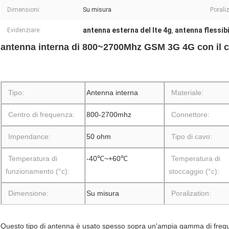
Dimensioni:
Su misura
Porali
antenna esterna del lte 4g
antenna flessib
Evidenziare:
,
antenna interna di 800~2700Mhz GSM 3G 4G con il co
Tipo:
Antenna interna
Materiale:
Centro di frequenza:
800-2700mhz
Connettore:
Impendance:
50 ohm
Tipo di cavo:
Temperatura di
-40℃~+60℃
Temperatura di
funzionamento (°c):
stoccaggio (°c):
Dimensione:
Su misura
Poralization:
Questo tipo di antenna è usato spesso sopra un'ampia gamma di fre