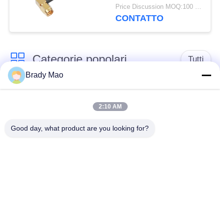
SMA maschile ad
Price Discussion MOQ:100 PCS
angolo retto
CONTATTO
Categorie popolari
Tutti
Brady Mao
Antenna di Omni
Antenna GSM GPRS
WiFi
2:10 AM
Good day, what product are you looking for?
Antenna della
Antenna di
stazione base della
navigazione di GPS
vetroresina
antenna di ricevitore
Antenna dell'elio
di wifi