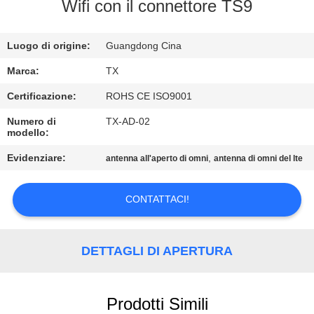
CONTROLLO
Wifi con il connettore TS9
DI
Luogo di origine:
Guangdong Cina
QUALITÀ
Marca:
TX
CONTATTICI
Certificazione:
ROHS CE ISO9001
Numero di
TX-AD-02
modello:
NOTIZIE
Evidenziare:
,
antenna all'aperto di omni
antenna di omni del lte
CASI
CONTATTACI!
VR
DETTAGLI DI APERTURA
MAPPA
DEL
Prodotti Simili