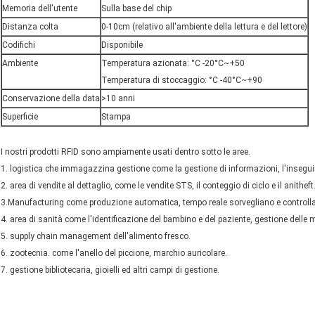
Memoria dell'utente
Sulla base del chip
Distanza colta
0-10cm (relativo all'ambiente della lettura e del lettore)
Codifichi
Disponibile
Ambiente
Temperatura azionata: °C -20°C~+50
Temperatura di stoccaggio: °C -40°C~+90
Conservazione della data
>10 anni
Superficie
Stampa
I nostri prodotti RFID sono ampiamente usati dentro sotto le aree.
1. logistica che immagazzina gestione come la gestione di informazioni, l'insegu
2. area di vendite al dettaglio, come le vendite STS, il conteggio di ciclo e il anitheft
3.Manufacturing come produzione automatica, tempo reale sorvegliano e controllano
4. area di sanità come l'identificazione del bambino e del paziente, gestione delle
5. supply chain management dell'alimento fresco.
6. zootecnia. come l'anello del piccione, marchio auricolare.
7. gestione bibliotecaria, gioielli ed altri campi di gestione.