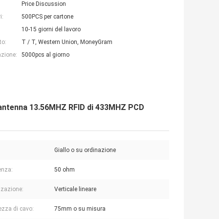
Price Discussion
i:
500PCS per cartone
10-15 giorni del lavoro
to:
T / T, Western Union, MoneyGram
azione:
5000pcs al giorno
ll'antenna 13.56MHZ RFID di 433MHZ PCD
:
Giallo o su ordinazione
enza:
50 ohm
zzazione:
Verticale lineare
zza di cavo:
75mm o su misura