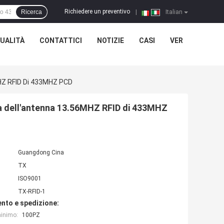
Richiedere un preventivo
Ricerca
|
Italian
UALITÀ
CONTATTICI
NOTIZIE
CASI
VER
MHZ RFID Di 433MHZ PCD
na dell'antenna 13.56MHZ RFID di 433MHZ
Guangdong Cina
TX
ISO9001
TX-RFID-1
nto e spedizione:
minimo:
100PZ