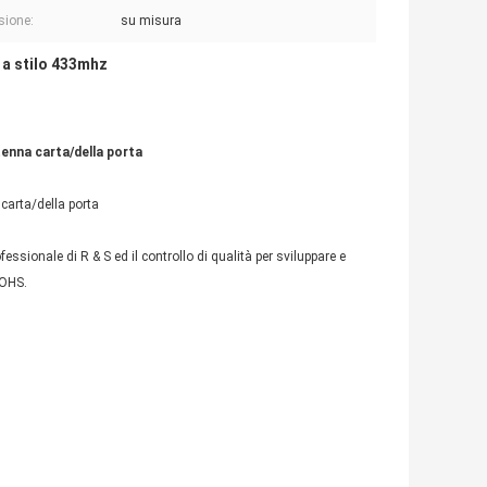
sione:
su misura
 a stilo 433mhz
enna carta/della porta
carta/della porta
essionale di R & S ed il controllo di qualità per sviluppare e
ROHS.