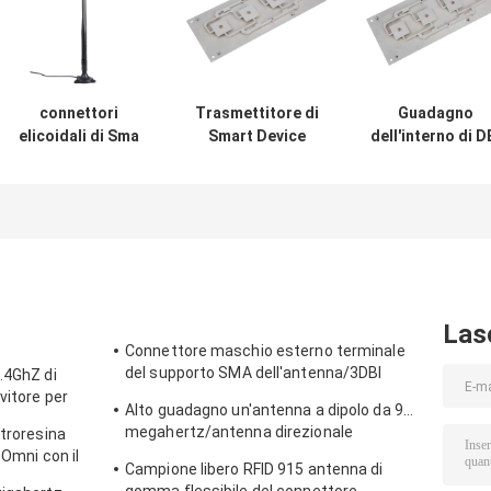
connettori
Trasmettitore di
Guadagno
elicoidali di Sma
Smart Device
dell'interno di D
dell'antenna del
433MHZ rf
del materiale 5
pollone esterno
costruito nel
del metallo del
senza fili
montaggio
ferro dell'anten
dell'antenna di
interno
di ricevitore
ricevitore di 3DBI
dell'antenna UFL
433MHZ con il
433MHZ
per all'aperto
connettore di
Ipex
Las
Connettore maschio esterno terminale
del supporto SMA dell'antenna/3DBI
.4GhZ di
915MHZ di Lora Wifi
vitore per
Alto guadagno un'antenna a dipolo da 915
megahertz/antenna direzionale
etroresina
all'aperto magnetica di Omni
 Omni con il
Campione libero RFID 915 antenna di