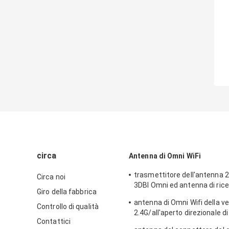
circa
Antenna di Omni WiFi
trasmettitore dell'antenna 2
Circa noi
3DBI Omni ed antenna di rice
Giro della fabbrica
all'aperto/dell'interno
antenna di Omni Wifi della v
Controllo di qualità
2.4G/all'aperto direzionale di
Contattici
tipo connettore di N