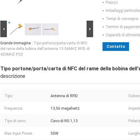
Prezzo:
Imballaggi particolar
Tempi di consegna:
Termini di pagamen
Capacità di aliment
Grande immagine :
Tipo portone/porta/carta di NFC
Contatto
del rame della bobina dell'antenna 13.56MHZ RFID di
433MHZ PCD
Tipo portone/porta/carta di NFC del rame della bobina de
descrizione
Tipo:
Antenna di RFID
Colore
Frequenza:
13,56 megahertz
Imped
Tipo di cavo:
Cavo di RG 1,13
Polari
Max Input Power:
50W
Lunghe