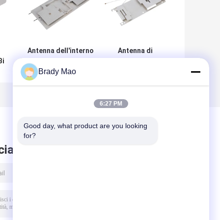
Antenna dell'interno
Antenna di
Bi
su misura
ricevitore
Brady Mao
dell'antenna/868MHZ
incorporata
RoLa del modulo
433MHZ/antenna
na
433MHZ con il
interna del
connettore di UFL
metallo per lo
6:27 PM
Smart Devices
Good day, what product are you looking 
for?
ciare messaggio