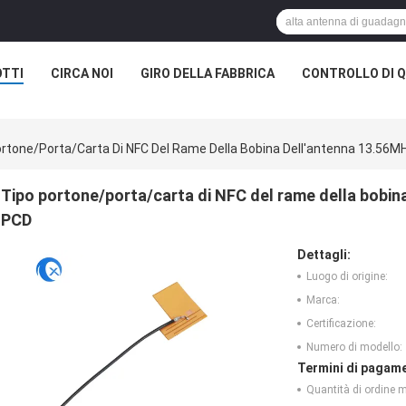
TTI
CIRCA NOI
GIRO DELLA FABBRICA
CONTROLLO DI Q
ortone/porta/carta Di NFC Del Rame Della Bobina Dell'antenna 13.56
Tipo portone/porta/carta di NFC del rame della bobi
PCD
Dettagli:
Luogo di origine:
Marca:
Certificazione:
Numero di modello:
Termini di pagame
Quantità di ordine 