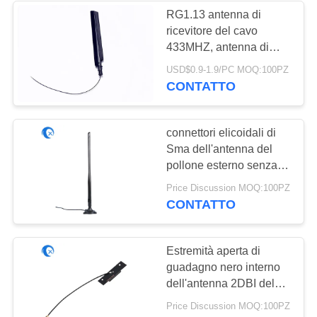
RG1.13 antenna di
ricevitore del cavo
433MHZ, antenna di
ricevitore dell'interno
USD$0.9-1.9/PC MOQ:100PZ
nera di rf
CONTATTO
connettori elicoidali di
Sma dell'antenna del
pollone esterno senza
fili dell'antenna di
Price Discussion MOQ:100PZ
ricevitore di 3DBI
CONTATTO
433MHZ
Estremità aperta di
guadagno nero interno
dell'antenna 2DBI del
PWB dell'antenna di
Price Discussion MOQ:100PZ
ricevitore del cavo