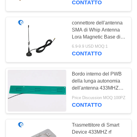
CONTATTO
433MHZ di RG
connettore dell'antenna
SMA di Whip Antenna
Lora Magnetic Base di
DOTTRINA 433MHz
6.9-9.9 USD MOQ:1
CONTATTO
Bordo interno del PWB
della lunga autonomia
dell'antenna 433MHZ
del PWB di alto
Price Discussion MOQ:100PZ
guadagno con il
CONTATTO
connettore di IPEX
Trasmettitore di Smart
Device 433MHZ rf