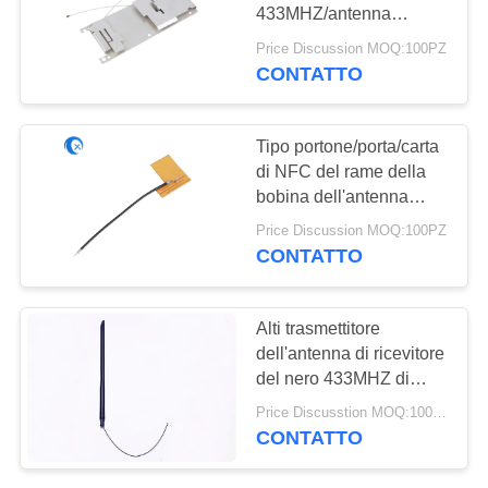
SITO
433MHZ/antenna
interna del metallo per lo
Price Discussion MOQ:100PZ
Smart Devices
PRIVACY
CONTATTO
POLICY
Tipo portone/porta/carta
di NFC del rame della
bobina dell'antenna
13.56MHZ RFID di
Price Discussion MOQ:100PZ
433MHZ PCD
CONTATTO
Alti trasmettitore
dell'antenna di ricevitore
del nero 433MHZ di
guadagno rf ed antenna
Price Discusstion MOQ:100PZ
di ricevitore di gomma
CONTATTO