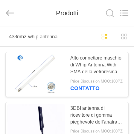
2025
Dongguan
Tengxiang
Electronics
Prodotti
Co.,
Ltd..
All
Rights
CASA
Reserved.
433mhz whip antenna
PRODOTTI
Alto connettore maschio
di Whip Antenna With
CIRCA
SMA della vetroresina
NOI
dell'antenna di ricevitore
Price Discussion MOQ:100PZ
di DBI 433MHZ
CONTATTO
GIRO
DELLA
3DBI antenna di
ricevitore di gomma
FABBRICA
pieghevole dell'anatra
dell'antenna di ricevitore
Price Discussion MOQ:100PZ