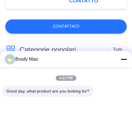
CONTATTO
CONTATTACI!
Categorie popolari
Tutti
Brady Mao
Antenna di Omni
Antenna GSM GPRS
WiFi
4:13 PM
Good day, what product are you looking for?
Antenna della
Antenna di
stazione base della
navigazione di GPS
vetroresina
antenna di ricevitore
Antenna dell'elio
di wifi