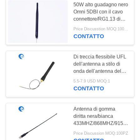
50W alto guadagno nero
Omni 5DBI con il cavo
connettore/RG1.13 di
IPEX
Price Discusstion MOQ:100PZ
CONTATTO
Di treccia flessibile UFL
dell'antenna a stilo di
onda dell'antenna del
supporto del pannello
5.5-7.9 USD MOQ:1
1/4 868MHz 200mm
CONTATTO
Antenna di gomma
diritta nera/bianca
433MHZ/868MHZ/915MHZ
dell'anatra
Price Discussion MOQ:100PZ