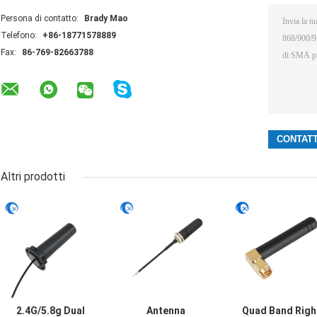
Persona di contatto:
Brady Mao
Telefono:
+86-18771578889
Fax:
86-769-82663788
Altri prodotti
2.4G/5.8g Dual
Antenna
Quad Band Righ