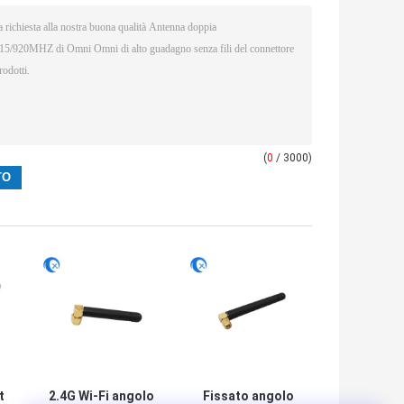
(
0
/ 3000)
t
2.4G Wi-Fi angolo
Fissato angolo