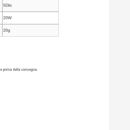
5Dbi
20W
20g
re prima della consegna.