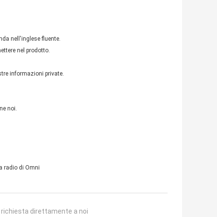
da nell'inglese fluente.
ttere nel prodotto.
stre informazioni private.
ne noi.
a radio di Omni
a richiesta direttamente a noi