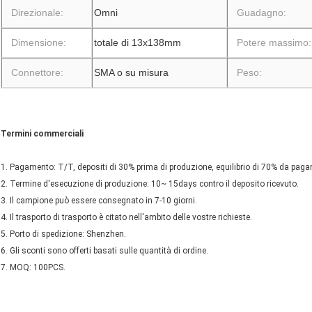
Direzionale:
Omni
Guadagno:
Dimensione:
totale di 13x138mm
Potere massimo:
Connettore:
SMA o su misura
Peso:
Termini commerciali
1. Pagamento: T/T, depositi di 30% prima di produzione, equilibrio di 70% da paga
2. Termine d'esecuzione di produzione: 10~ 15days contro il deposito ricevuto.
3. Il campione può essere consegnato in 7-10 giorni.
4. Il trasporto di trasporto è citato nell'ambito delle vostre richieste.
5. Porto di spedizione: Shenzhen.
6. Gli sconti sono offerti basati sulle quantità di ordine.
7. MOQ: 100PCS.