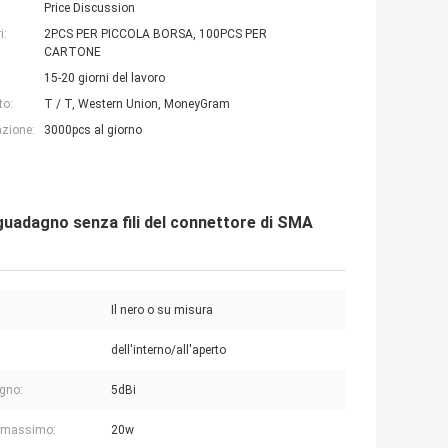
Price Discussion
i:
2PCS PER PICCOLA BORSA, 100PCS PER
CARTONE
15-20 giorni del lavoro
to:
T / T, Western Union, MoneyGram
azione:
3000pcs al giorno
uadagno senza fili del connettore di SMA
Il nero o su misura
dell'interno/all'aperto
gno:
5dBi
e massimo:
20w