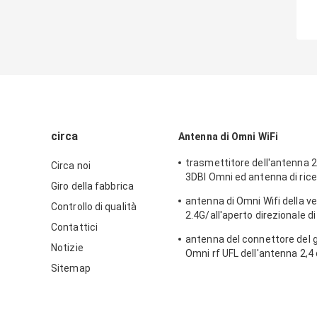
circa
Antenna di Omni WiFi
trasmettitore dell'antenna 2
Circa noi
3DBI Omni ed antenna di rice
Giro della fabbrica
all'aperto/dell'interno
antenna di Omni Wifi della v
Controllo di qualità
2.4G/all'aperto direzionale di
Contattici
tipo connettore di N
antenna del connettore del 
Notizie
Omni rf UFL dell'antenna 2,4
Wifi
Sitemap