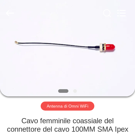
2025
Dongguan
Tengxiang
Electronics
Co.,
Ltd..
All
Rights
CASA
Reserved.
PRODOTTI
CIRCA
NOI
GIRO
DELLA
Antenna di Omni WiFi
FABBRICA
Cavo femminile coassiale del
connettore del cavo 100MM SMA Ipex