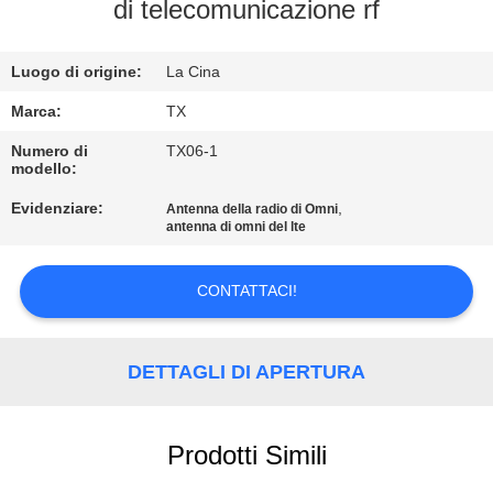
CONTROLLO
di telecomunicazione rf
DI
Luogo di origine:
La Cina
QUALITÀ
Marca:
TX
CONTATTICI
Numero di
TX06-1
modello:
Evidenziare:
,
Antenna della radio di Omni
NOTIZIE
antenna di omni del lte
CASI
CONTATTACI!
VR
DETTAGLI DI APERTURA
MAPPA
Prodotti Simili
DEL