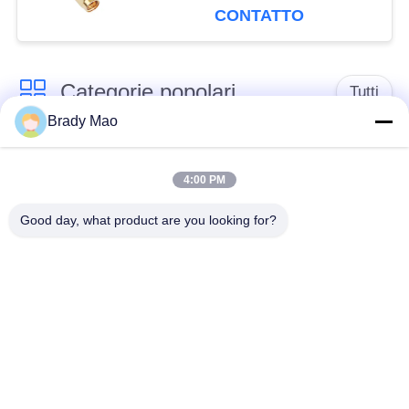
angolo retto
CONTATTO
Categorie popolari
Tutti
Brady Mao
Antenna di Omni
Antenna GSM GPRS
WiFi
4:00 PM
Good day, what product are you looking for?
Antenna della
Antenna di
stazione base della
navigazione di GPS
vetroresina
antenna di ricevitore
Antenna dell'elio
di wifi
antenna bassa