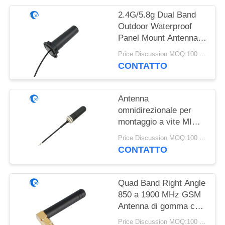
SITO
2.4G/5.8g Dual Band
Outdoor Waterproof
PRIVACY
Panel Mount Antenna
POLICY
WiFi con connettore
Price Discussion MOQ:100 PCS
Rg174 Fraka
CONTATTO
Antenna
omnidirezionale per
montaggio a vite MIMO
3G 4G LTE per esterni
Price Discussion MOQ:100 PCS
CONTATTO
Quad Band Right Angle
850 a 1900 MHz GSM
Antenna di gomma con
SMA maschile ad
Price Discussion MOQ:100 PCS