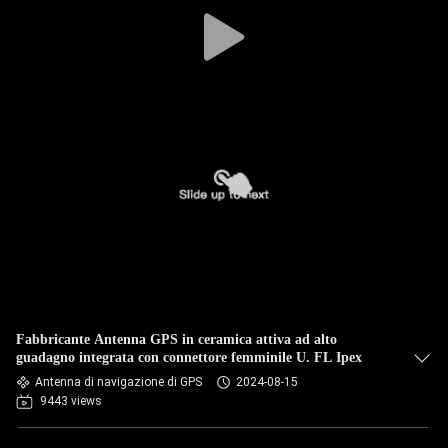
CONTROLLO
DI
QUALITÀ
CONTATTICI
NOTIZIE
CASI
VR
Fabbricante Antenna GPS in ceramica attiva ad alto
guadagno integrata con connettore femminile U. FL Ipex
MAPPA
Antenna di navigazione di GPS
2024-08-15
9443 views
DEL