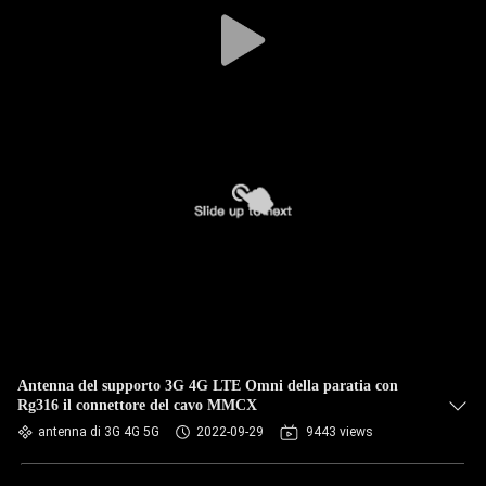
CONTROLLO
DI
QUALITÀ
CONTATTICI
NOTIZIE
CASI
VR
Antenna del supporto 3G 4G LTE Omni della paratia con
Rg316 il connettore del cavo MMCX
MAPPA
antenna di 3G 4G 5G
2022-09-29
9443 views
DEL