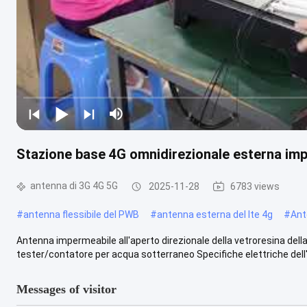
Stazione base 4G omnidirezionale esterna impe
antenna di 3G 4G 5G
2025-11-28
6783 views
#
antenna flessibile del PWB
#
antenna esterna del lte 4g
#
Ant
Antenna impermeabile all'aperto direzionale della vetroresina della 
tester/contatore per acqua sotterraneo Specifiche elettriche dell'
Messages of visitor