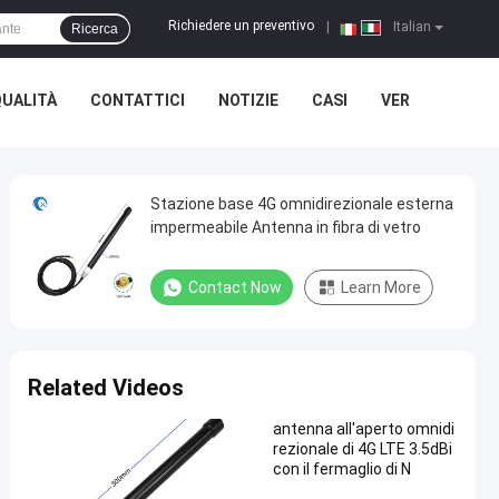
Richiedere un preventivo
|
Italian
Ricerca
QUALITÀ
CONTATTICI
NOTIZIE
CASI
VER
Stazione base 4G omnidirezionale esterna
impermeabile Antenna in fibra di vetro
Contact Now
Learn More
Related Videos
antenna all'aperto omnidi
rezionale di 4G LTE 3.5dBi
con il fermaglio di N