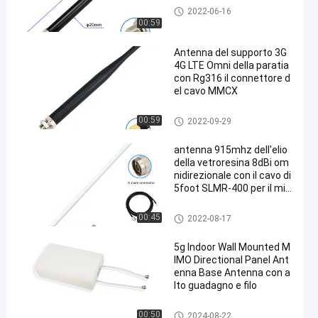
antenna di 3G 4G 5G
2022-06-16
00:59
Antenna del supporto 3G
4G LTE Omni della paratia
con Rg316 il connettore d
el cavo MMCX
antenna di 3G 4G 5G
00:59
2022-09-29
antenna 915mhz dell'elio
della vetroresina 8dBi om
nidirezionale con il cavo di
5foot SLMR-400 per il min
atore del gatto selvatico
RAK Sensecap dell'elio
Antenna dell'elio
00:45
2022-08-17
5g Indoor Wall Mounted M
IMO Directional Panel Ant
enna Base Antenna con a
lto guadagno e filo
Antenna di Omni WiFi
00:50
2024-08-22