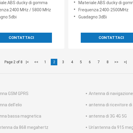
iale:ABS ducky di gomma
Materiale:ABS ducky di go
SMA con guadagno nominale
enza:2400 MHz / 5800 MHz
Frequenza:2400-2500MHz
dBi
gno:5dbi
Guadagno:3dBi
CONTATTACI
CONTATTACI
Page 2 of 8
|<
<<
1
2
3
4
5
6
7
8
>>
>|
enna GSM GPRS
Antenna di navigazione
na dell'elio
antenna di ricevitore di 
nna bassa magnetica
antenna di 3G 4G 5G
ntenna da 868 megahertz
Un'antenna da 915 me