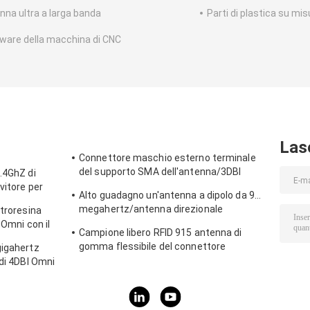
nna ultra a larga banda
Parti di plastica su mis
ware della macchina di CNC
Las
Connettore maschio esterno terminale
del supporto SMA dell'antenna/3DBI
.4GhZ di
915MHZ di Lora Wifi
vitore per
Alto guadagno un'antenna a dipolo da 915
megahertz/antenna direzionale
etroresina
all'aperto magnetica di Omni
 Omni con il
Campione libero RFID 915 antenna di
gomma flessibile del connettore
gigahertz
dell'antenna IPEX di telemetria di
 di 4DBI Omni
megahertz