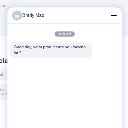
ura
Brady Mao
3:19 AM
Good day, what product are you looking 
for?
ciare messaggio