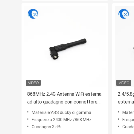
868MHz 2.4G Antenna WiFi esterna
2.4/5.8
ad alto guadagno con connettore
estern
maschile TNC/BNC Antenna
maschi
Materiale:ABS ducky di gomma
Mater
gomma omnidirezionale Ducky Lora
Frequenza:2400 MHz /868 MHz
Frequ
Guadagno:3 dBi
Guada