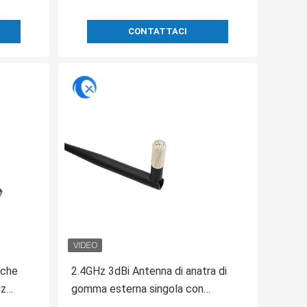
CONTATTACI
 che
2.4GHz 3dBi Antenna di anatra di
Hz
gomma esterna singola con
schio
connettore SMA girevole per