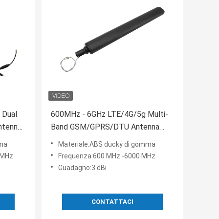
 Dual
600MHz - 6GHz LTE/4G/5g Multi-
ntenna
Band GSM/GPRS/DTU Antenna
nte per
omnidirezionale interna con
mma
Materiale:ABS ducky di gomma
connettore U. FL
 MHz
Frequenza:600 MHz -6000 MHz
Guadagno:3 dBi
CONTATTACI