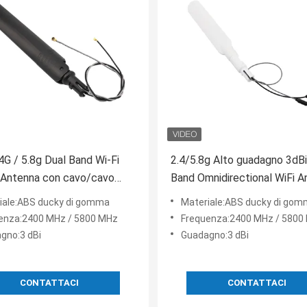
4G / 5.8g Dual Band Wi-Fi
2.4/5.8g Alto guadagno 3dBi
 Antenna con cavo/cavo
Band Omnidirectional WiFi A
 Ipex Connector per router
a palla girevole con filo vola
iale:ABS ducky di gomma
Materiale:ABS ducky di go
router
enza:2400 MHz / 5800 MHz
Frequenza:2400 MHz / 5800
gno:3 dBi
Guadagno:3 dBi
CONTATTACI
CONTATTACI