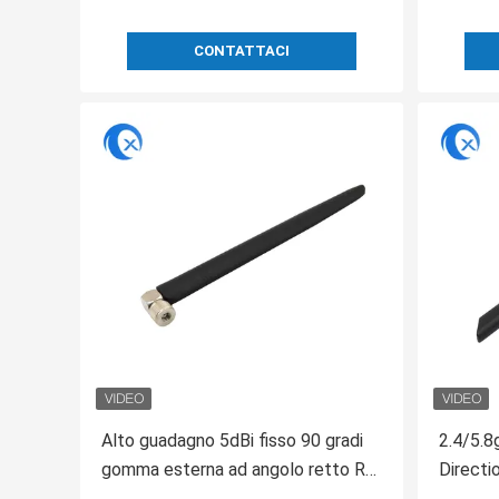
CONTATTACI
Alto guadagno 5dBi fisso 90 gradi
2.4/5.8
gomma esterna ad angolo retto RP
Directi
SMA Male Connector 2.4GHz
Antenn