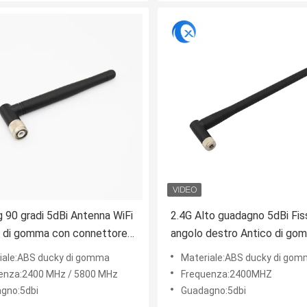
g 90 gradi 5dBi Antenna WiFi
2.4G Alto guadagno 5dBi Fis
a di gomma con connettore
angolo destro Antico di go
le SMA Router Antenna WiFi
esterno WiFi SMA Antenna 
iale:ABS ducky di gomma
Materiale:ABS ducky di go
router WiFi
enza:2400 MHz / 5800 MHz
Frequenza:2400MHZ
gno:5dbi
Guadagno:5dbi