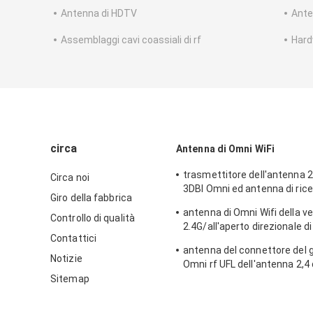
Antenna di HDTV
Ante
Assemblaggi cavi coassiali di rf
Hard
circa
Antenna di Omni WiFi
trasmettitore dell'antenna 2
Circa noi
3DBI Omni ed antenna di rice
Giro della fabbrica
all'aperto/dell'interno
antenna di Omni Wifi della v
Controllo di qualità
2.4G/all'aperto direzionale di
Contattici
tipo connettore di N
antenna del connettore del 
Notizie
Omni rf UFL dell'antenna 2,4
Wifi
Sitemap