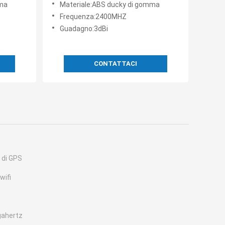
mma
Materiale:ABS ducky di gomma
 di 3
telecamere di sicurezza HD
Frequenza:2400MHZ
Guadagno:3dBi
CONTATTACI
 di GPS
wifi
gahertz