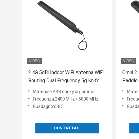
2.4G 5dBi Indoor WiFi Antenna WiFi
Omni 2.
Routing Dual Frequency 5g Knife
Paddle
Front 5800 MHz Knife Antenna con
volante
Materiale:ABS ducky di gomma
Mater
Flying Wire o SMA
Frequenza:2400 MHz / 5800 MHz
Frequ
Guadagno:dBi 5
Guada
CONTATTACI