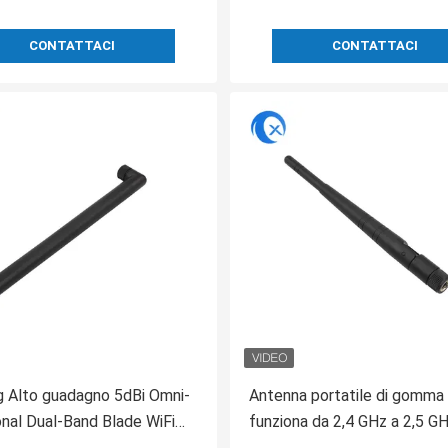
CONTATTACI
CONTATTACI
g Alto guadagno 5dBi Omni-
Antenna portatile di gomma
onal Dual-Band Blade WiFi
funziona da 2,4 GHz a 2,5 G
a con SMA Male Connector
Antenna con connettore ma