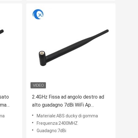
sato
2.4GHz Fissa ad angolo destro ad
mma
alto guadagno 7dBi WiFi Ap
per
Antenna con connettore maschile
mma
Materiale:ABS ducky di gomma
SMA per il router WiFi
Frequenza:2400MHZ
Guadagno:7dBi