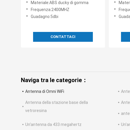
Materiale:ABS ducky di gomma
Mater
Antenna per telecamera di
Frequenza:2400MHZ
Frequ
sicurezza HD
Guadagno:5dbi
Guada
CONTATTACI
Naviga tra le categorie：
Antenna di Omni WiFi
Ant
Antenna della stazione base della
Anten
vetroresina
ante
Un'antenna da 433 megahertz
Un'a