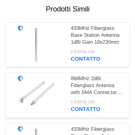
SITO
Prodotti Simili
PRIVACY
433MHz Fiberglass
POLICY
Base Station Antenna
1dBi Gain 18x230mm
6.9 MOQ:100
CONTATTO
868MHz 2dBi
Fiberglass Antenna
with SMA Connector
18x230mm
6.9 MOQ:100
CONTATTO
433MHz Fiberglass