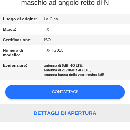
CONTROLLO
maschio ad angolo retto di N
DI
Luogo di origine:
La Cina
QUALITÀ
Marca:
TX
CONTATTICI
Certificazione:
ISO
Numero di
TX-HG015
modello:
NOTIZIE
Evidenziare:
,
antenna di 6dBi 4G LTE
,
antenna di 2170MHz 4G LTE
CASI
antenna bassa della vetroresina 6dBi
CONTATTACI!
VR
MAPPA
DETTAGLI DI APERTURA
DEL