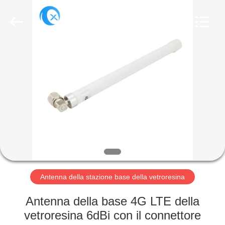
2025
Dongguan
Tengxiang
Electronics
Co.,
Ltd..
All
Rights
CASA
Reserved.
PRODOTTI
CIRCA
NOI
GIRO
DELLA
Antenna della stazione base della vetroresina
FABBRICA
Antenna della base 4G LTE della
vetroresina 6dBi con il connettore