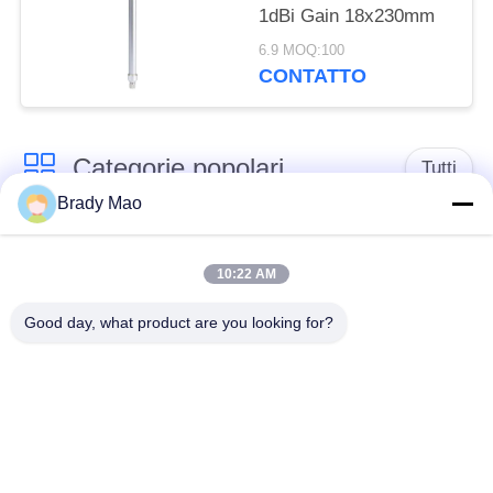
1dBi Gain 18x230mm
6.9 MOQ:100
CONTATTO
Categorie popolari
Tutti
Brady Mao
Antenna di Omni
Antenna GSM GPRS
WiFi
10:22 AM
Good day, what product are you looking for?
Antenna della
Antenna di
stazione base della
navigazione di GPS
vetroresina
antenna di ricevitore
Antenna dell'elio
di wifi