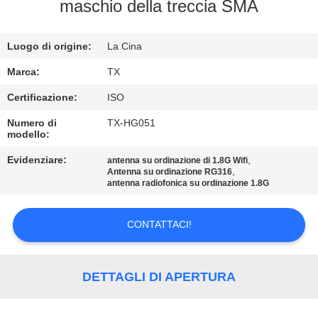
CONTROLLO
maschio della treccia SMA
DI
Luogo di origine:
La Cina
QUALITÀ
Marca:
TX
CONTATTICI
Certificazione:
ISO
Numero di
TX-HG051
modello:
NOTIZIE
Evidenziare:
,
antenna su ordinazione di 1.8G Wifi
,
Antenna su ordinazione RG316
CASI
antenna radiofonica su ordinazione 1.8G
CONTATTACI!
VR
MAPPA
DETTAGLI DI APERTURA
DEL