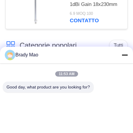
1dBi Gain 18x230mm
6.9 MOQ:100
CONTATTO
Categorie popolari
Tutti
Brady Mao
Antenna di Omni
Antenna GSM GPRS
WiFi
11:53 AM
Good day, what product are you looking for?
Antenna della
Antenna di
stazione base della
navigazione di GPS
vetroresina
antenna di ricevitore
Antenna dell'elio
di wifi