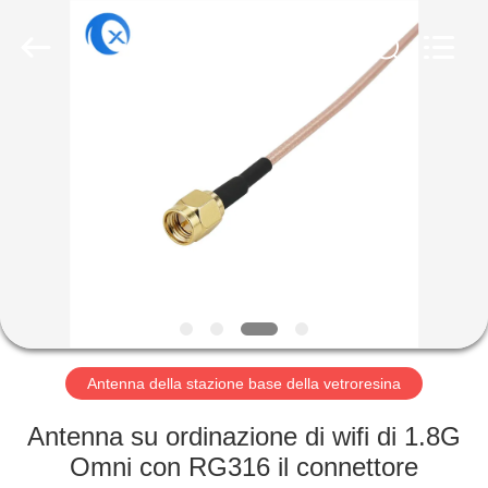
2025
Dongguan
Tengxiang
Electronics
Co.,
Ltd..
All
Rights
CASA
Reserved.
PRODOTTI
CIRCA
NOI
GIRO
DELLA
Antenna della stazione base della vetroresina
FABBRICA
Antenna su ordinazione di wifi di 1.8G
Omni con RG316 il connettore