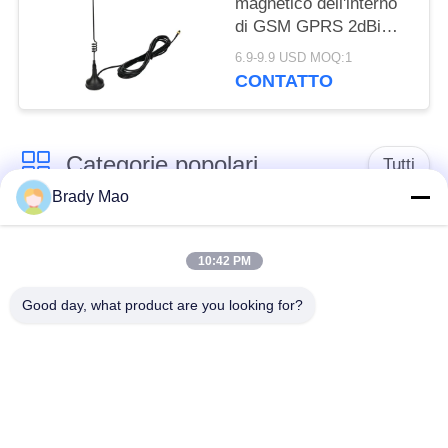
magnetico dell'interno
di GSM GPRS 2dBi
Whip Antenna With
6.9-9.9 USD MOQ:1
SMA
CONTATTO
Categorie popolari
Tutti
Brady Mao
Antenna di Omni
Antenna GSM GPRS
WiFi
10:42 PM
Good day, what product are you looking for?
Antenna della
Antenna di
stazione base della
navigazione di GPS
vetroresina
antenna di ricevitore
Antenna dell'elio
di wifi