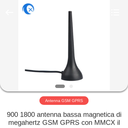
2025
Dongguan
Tengxiang
Electronics
Co.,
Ltd..
All
Rights
CASA
Reserved.
PRODOTTI
CIRCA
NOI
GIRO
DELLA
Antenna GSM GPRS
FABBRICA
900 1800 antenna bassa magnetica di
megahertz GSM GPRS con MMCX il