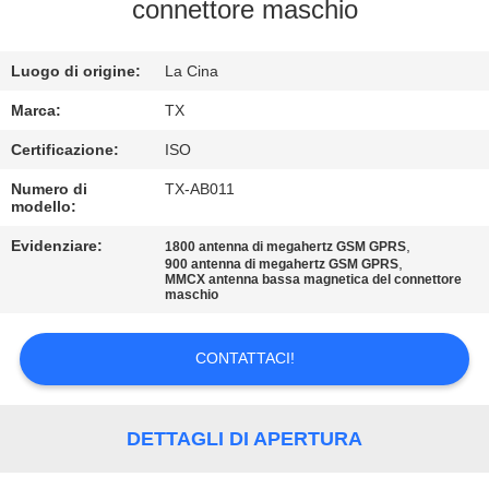
CONTROLLO
connettore maschio
DI
Luogo di origine:
La Cina
QUALITÀ
Marca:
TX
CONTATTICI
Certificazione:
ISO
Numero di
TX-AB011
modello:
NOTIZIE
Evidenziare:
,
1800 antenna di megahertz GSM GPRS
,
900 antenna di megahertz GSM GPRS
CASI
MMCX antenna bassa magnetica del connettore
maschio
VR
CONTATTACI!
MAPPA
DETTAGLI DI APERTURA
DEL