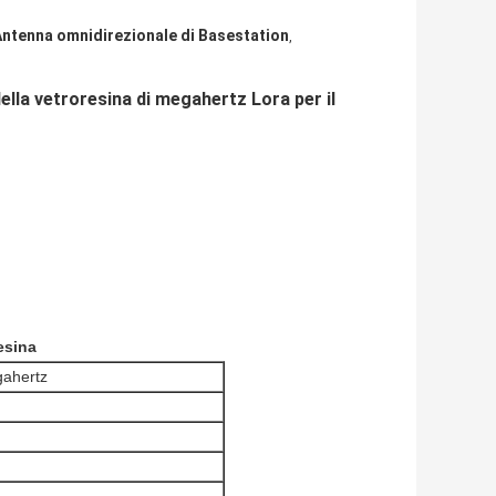
Antenna omnidirezionale di Basestation
,
lla vetroresina di megahertz Lora per il
esina
ahertz