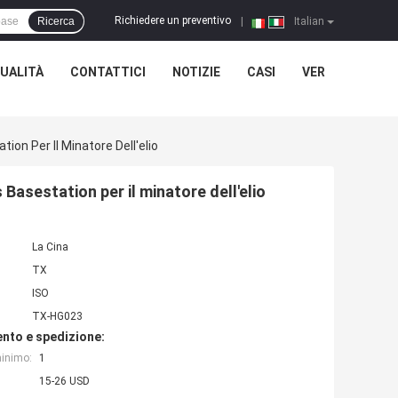
Richiedere un preventivo
Ricerca
|
Italian
UALITÀ
CONTATTICI
NOTIZIE
CASI
VER
on Per Il Minatore Dell'elio
asestation per il minatore dell'elio
La Cina
TX
ISO
TX-HG023
nto e spedizione:
minimo:
1
15-26 USD