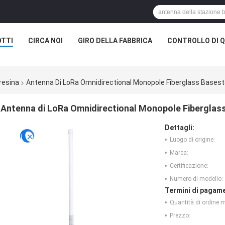
TTI
CIRCA NOI
GIRO DELLA FABBRICA
CONTROLLO DI Q
resina
Antenna Di LoRa Omnidirectional Monopole Fiberglass Basestati
Antenna di LoRa Omnidirectional Monopole Fiberglass B
Dettagli:
Luogo di origine:
Marca:
Certificazione:
Numero di modello:
Termini di pagame
Quantità di ordine 
Prezzo: