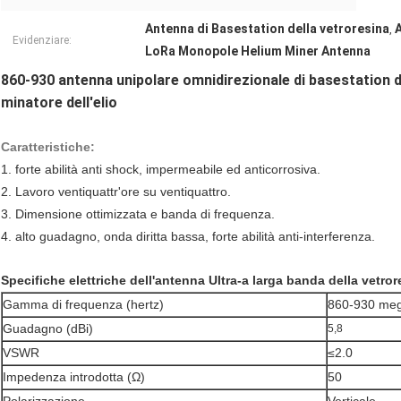
Antenna di Basestation della vetroresina
,
Evidenziare:
LoRa Monopole Helium Miner Antenna
860-930 antenna unipolare omnidirezionale di basestation de
minatore dell'elio
Caratteristiche:
1. forte abilità anti shock, impermeabile ed anticorrosiva.
2.
Lavoro ventiquattr'ore su ventiquattro.
3.
Dimensione ottimizzata e banda di frequenza.
4. alto guadagno, onda diritta bassa, forte abilità anti-interferenza.
Specifiche elettriche dell'antenna Ultra-a larga banda della vetror
Gamma di frequenza (hertz)
860-930 meg
Guadagno (dBi)
5,8
VSWR
≤2.0
Impedenza introdotta (Ω)
50