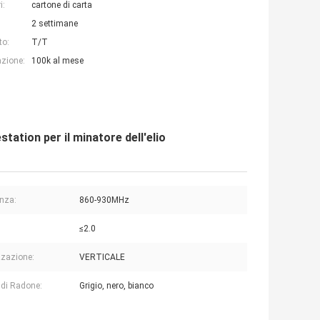
i:
cartone di carta
2 settimane
to:
T/T
azione:
100k al mese
ation per il minatore dell'elio
nza:
860-930MHz
≤2.0
zzazione:
VERTICALE
 di Radone:
Grigio, nero, bianco