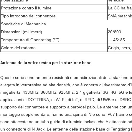
Polarizzazione
Verticale
Protezione contro il fulmine
La CC ha fr
Tipo introdotto del connettore
SMA maschio 
Specifiche di Mechanica
Dimensioni (millimetri)
20*800
Temperatura di Openrating (℃)
— 45~85
Colore del radomo
Grigio, nero,
Antenna della vetroresina per la stazione base
Queste serie sono antenne resistenti e omnidirezionali della stazione 
allegata in vetroresina ad alta densità, che è coperta di rivestimento d'i
megahertz, 433MHz, 868MHz, 915Mhz, 2,4 gigahertz, 3G, 4G, 5G e le f
applicazioni di DOTTRINA, di Wi-Fi, di IoT, di RFID, di UWB e di DSRC. 
supporto del connettore e supporto albero/del palo. Le antenne con un
montaggio supplementare, hanno una spina di N e sono IP67 hanno cer
sono attaccate ad un tubo guida di alluminio incluso che è attaccato ad
un connettore di N Jack. Le antenne della stazione base di Tengxiang