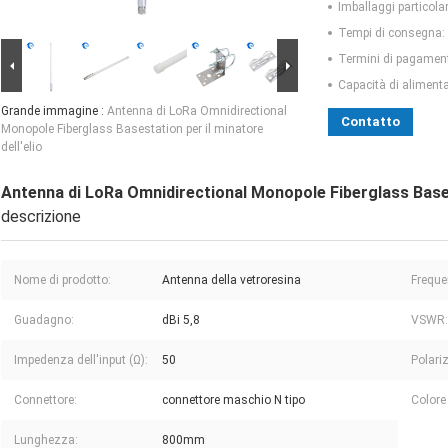
Imballaggi particolar
Tempi di consegna:
Termini di pagamen
Capacità di aliment
Grande immagine :
Antenna di LoRa Omnidirectional
Contatto
Monopole Fiberglass Basestation per il minatore
dell'elio
Antenna di LoRa Omnidirectional Monopole Fiberglass Basest
descrizione
Nome di prodotto:
Antenna della vetroresina
Freque
Guadagno:
dBi 5,8
VSWR:
Impedenza dell'input (Ω):
50
Polari
Connettore:
connettore maschio N tipo
Colore
Lunghezza:
800mm