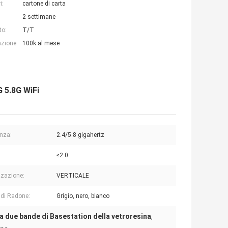
i:
cartone di carta
2 settimane
to:
T/T
azione:
100k al mese
G 5.8G WiFi
nza:
2.4/5.8 gigahertz
≤2.0
zzazione:
VERTICALE
 di Radone:
Grigio, nero, bianco
a due bande di Basestation della vetroresina
,