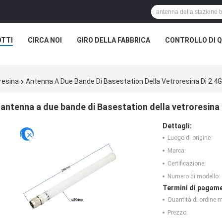
TTI
CIRCA NOI
GIRO DELLA FABBRICA
CONTROLLO DI Q
resina
Antenna A Due Bande Di Basestation Della Vetroresina Di 2.4G
antenna a due bande di Basestation della vetroresina 
Dettagli:
Luogo di origine:
Marca:
Certificazione:
Numero di modello:
Termini di pagame
Quantità di ordine 
Prezzo: