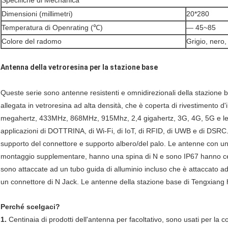
Specifiche di Mechanica
Dimensioni (millimetri)
20*280
Temperatura di Openrating (℃)
— 45~85
Colore del radomo
Grigio, nero,
Antenna della vetroresina per la stazione base
Queste serie sono antenne resistenti e omnidirezionali della stazione 
allegata in vetroresina ad alta densità, che è coperta di rivestimento d'i
megahertz, 433MHz, 868MHz, 915Mhz, 2,4 gigahertz, 3G, 4G, 5G e le f
applicazioni di DOTTRINA, di Wi-Fi, di IoT, di RFID, di UWB e di DSRC. 
supporto del connettore e supporto albero/del palo. Le antenne con un
montaggio supplementare, hanno una spina di N e sono IP67 hanno cer
sono attaccate ad un tubo guida di alluminio incluso che è attaccato ad
un connettore di N Jack. Le antenne della stazione base di Tengxiang
Perché scelgaci?
1.
Centinaia di prodotti dell'antenna per facoltativo, sono usati per la c