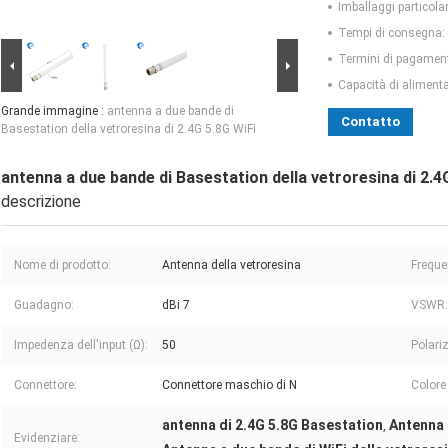
Imballaggi particolar
Tempi di consegna:
Termini di pagamen
Capacità di aliment
Grande immagine :
antenna a due bande di
Contatto
Basestation della vetroresina di 2.4G 5.8G WiFi
antenna a due bande di Basestation della vetroresina di 2.4
descrizione
Nome di prodotto:
Antenna della vetroresina
Freque
Guadagno:
dBi 7
VSWR:
Impedenza dell'input (Ω):
50
Polari
Connettore:
Connettore maschio di N
Colore
antenna di 2.4G 5.8G Basestation
Antenna 
,
Evidenziare: