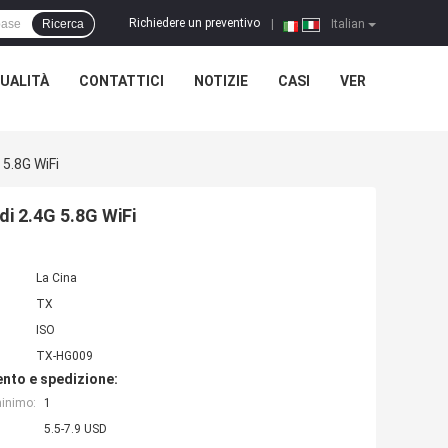
Richiedere un preventivo
Ricerca
|
Italian
UALITÀ
CONTATTICI
NOTIZIE
CASI
VER
 5.8G WiFi
di 2.4G 5.8G WiFi
La Cina
TX
ISO
TX-HG009
nto e spedizione:
minimo:
1
5.5-7.9 USD