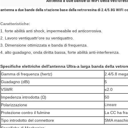
Antenna a due bande di WiFi della vetrores
antenna a due bande della stazione base della vetroresina di 2.4/5.8G WIFI co
Caratteristiche:
1. forte abilità anti shock, impermeabile ed anticorrosiva.
2.
Lavoro ventiquattr'ore su ventiquattro.
3.
Dimensione ottimizzata e banda di frequenza.
4. alto guadagno, onda diritta bassa, forte abilità anti-interferenza.
Specifiche elettriche dell'antenna Ultra-a larga banda della vetror
Gamma di frequenza (hertz)
2.4/5.8 mega
Guadagno (dBi)
5
VSWR
≤2.0
Impedenza introdotta (Ω)
50
Polarizzazione
Lineare
Protezione contro il fulmine
La CC ha fr
Tipo introdotto del connettore
SMA maschio 