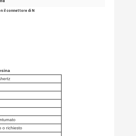
ina
n il connettore di N
esina
hertz
antumato
o richiesto