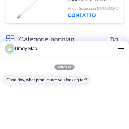
Lorawan della
Price Discussion MOQ:100PZ
vetroresina di 915MHZ
CONTATTO
Omni
Categorie popolari
Tutti
Brady Mao
Antenna di Omni
Antenna GSM GPRS
WiFi
6:02 PM
Good day, what product are you looking for?
Antenna della
Antenna di
stazione base della
navigazione di GPS
vetroresina
antenna di ricevitore
Antenna dell'elio
di wifi