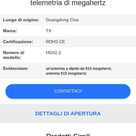
CONTROLLO
telemetria di megahertz
DI
Luogo di origine:
Guangdong Cina
QUALITÀ
Marca:
TX
CONTATTICI
Certificazione:
ROHS CE
Numero di
HG02-2
modello:
NOTIZIE
Evidenziare:
,
un'antenna a dipolo da 915 megahertz
antenna 915 megahertz
CASI
CONTATTACI!
VR
DETTAGLI DI APERTURA
MAPPA
DEL