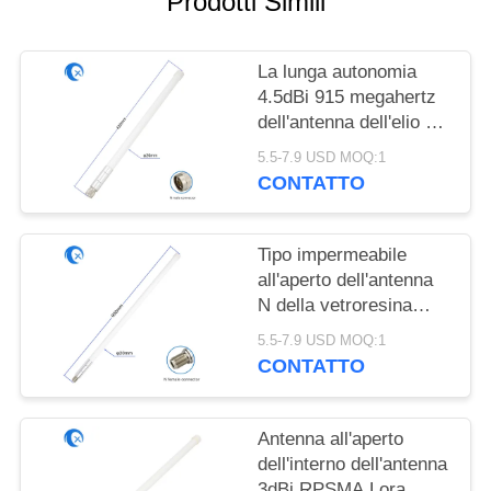
Prodotti Simili
SITO
PRIVACY
La lunga autonomia
4.5dBi 915 megahertz
POLICY
dell'antenna dell'elio di
CC aerea del corredo
5.5-7.9 USD MOQ:1
ha frantumato
CONTATTO
Tipo impermeabile
all'aperto dell'antenna
N della vetroresina
5.8dBi un'antenna da
5.5-7.9 USD MOQ:1
915 megahertz per
CONTATTO
LoRa Gateway
Antenna all'aperto
dell'interno dell'antenna
3dBi RPSMA Lora