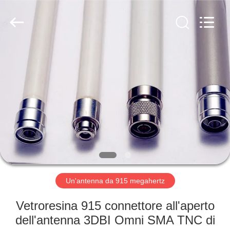
2025
Dongguan
Tengxiang
Electronics
Co.,
Ltd..
All
Rights
CASA
Reserved.
PRODOTTI
CIRCA
NOI
GIRO
DELLA
Un'antenna da 915 megahertz
FABBRICA
Vetroresina 915 connettore all'aperto
dell'antenna 3DBI Omni SMA TNC di