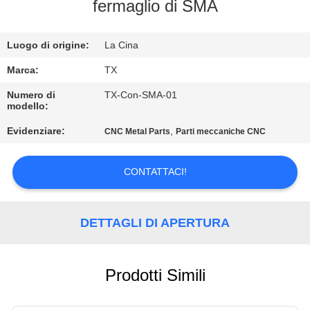
CONTROLLO
fermaglio di SMA
DI
Luogo di origine:
La Cina
QUALITÀ
Marca:
TX
CONTATTICI
Numero di
TX-Con-SMA-01
modello:
Evidenziare:
,
CNC Metal Parts
Parti meccaniche CNC
NOTIZIE
CONTATTACI!
CASI
VR
DETTAGLI DI APERTURA
MAPPA
Prodotti Simili
DEL