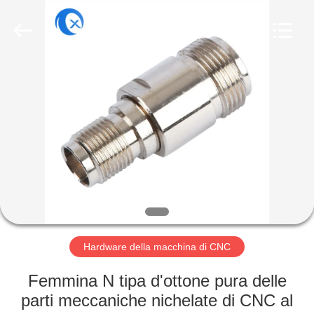
2025
Dongguan
Tengxiang
Electronics
Co.,
Ltd..
All
Rights
CASA
Reserved.
PRODOTTI
CIRCA
NOI
GIRO
DELLA
Hardware della macchina di CNC
FABBRICA
Femmina N tipa d'ottone pura delle
parti meccaniche nichelate di CNC al