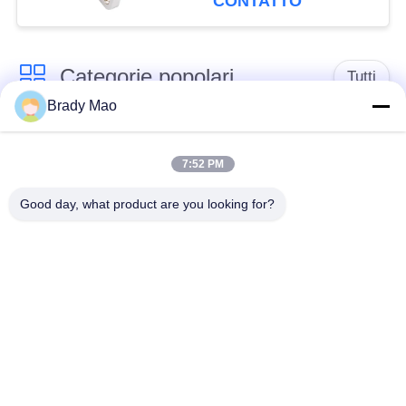
CONTATTO
Categorie popolari
Tutti
Brady Mao
Antenna di Omni
Antenna GSM GPRS
WiFi
7:52 PM
Good day, what product are you looking for?
Antenna della
Antenna di
stazione base della
navigazione di GPS
vetroresina
antenna di ricevitore
Antenna dell'elio
di wifi
antenna bassa
antenna di 3G 4G 5G
magnetica