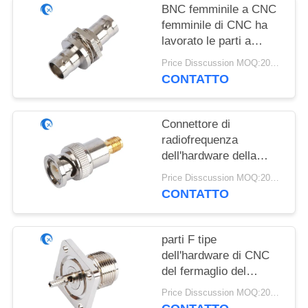
SITO
BNC femminile a CNC
femminile di CNC ha
lavorato le parti a
PRIVACY
macchina di metallo
Price Disscussion MOQ:200pcs
POLICY
dell'hardware
CONTATTO
Connettore di
radiofrequenza
dell'hardware della
macchina di CNC di
Price Disscussion MOQ:200pcs
microonda 500V per
CONTATTO
assemblaggio cavi
parti F tipe
dell'hardware di CNC
del fermaglio del
supporto del pannello
Price Disscussion MOQ:200pcs
50ohm