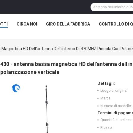
TTI
CIRCA NOI
GIRO DELLA FABBRICA
CONTROLLO DI Q
 Magnetica HD Dell'antenna Dell'interno Di 470MHZ Piccola Con Polari
430 - antenna bassa magnetica HD dell'antenna dell'i
polarizzazione verticale
Dettagli:
Luogo di origine:
Marca:
Numero di modello:
Termini di pagame
Quantità di ordine 
Prezzo: