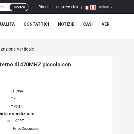
Richiedere un preventivo
Ricerca
|
Italian
UALITÀ
CONTATTICI
NOTIZIE
CASI
VER
zzazione Verticale
nterno di 470MHZ piccola con
La Cina
TX
TX24-1
nto e spedizione:
minimo:
100PZ
Price Discussion