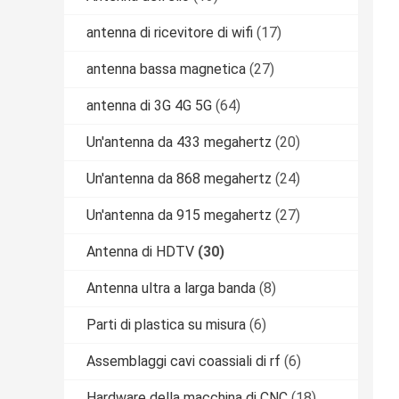
antenna di ricevitore di wifi
(17)
antenna bassa magnetica
(27)
antenna di 3G 4G 5G
(64)
Un'antenna da 433 megahertz
(20)
Un'antenna da 868 megahertz
(24)
Un'antenna da 915 megahertz
(27)
Antenna di HDTV
(30)
Antenna ultra a larga banda
(8)
Parti di plastica su misura
(6)
Assemblaggi cavi coassiali di rf
(6)
Hardware della macchina di CNC
(18)