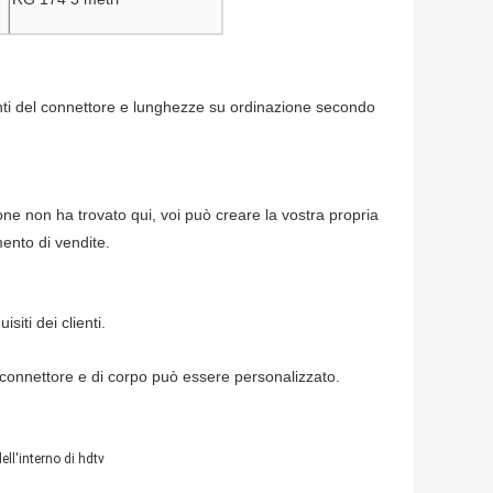
renti del connettore e lunghezze su ordinazione secondo
one non ha trovato qui, voi può creare la vostra propria
mento di vendite.
siti dei clienti.
 connettore e di corpo può essere personalizzato.
ll'interno di hdtv