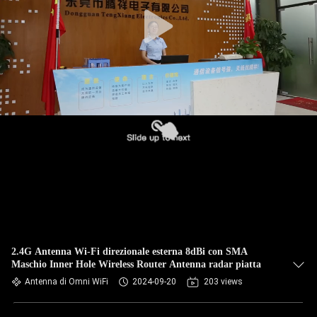
CONTROLLO
DI
QUALITÀ
CONTATTICI
NOTIZIE
CASI
VR
2.4G Antenna Wi-Fi direzionale esterna 8dBi con SMA
Maschio Inner Hole Wireless Router Antenna radar piatta
MAPPA
Antenna di Omni WiFi
2024-09-20
203 views
DEL