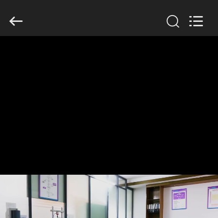
2025
Dongguan
Tengxiang
Electronics
Co.,
Ltd..
All
Rights
CASA
Reserved.
PRODOTTI
CIRCA
NOI
GIRO
DELLA
FABBRICA