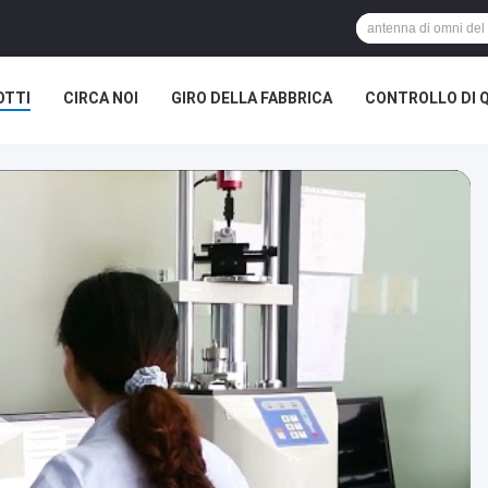
OTTI
CIRCA NOI
GIRO DELLA FABBRICA
CONTROLLO DI 