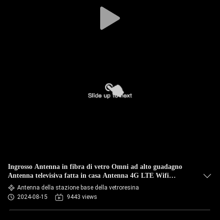
CONTROLLO
DI
QUALITÀ
CONTATTICI
NOTIZIE
CASI
VR
Ingrosso Antenna in fibra di vetro Omni ad alto guadagno
Antenna televisiva fatta in casa Antenna 4G LTE Wifi
Outdoor Indoor
MAPPA
Antenna della stazione base della vetroresina
2024-08-15
9443 views
DEL