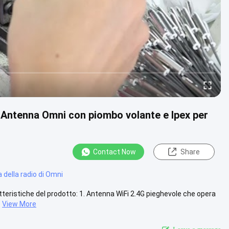
z Antenna Omni con piombo volante e Ipex per
Contact Now
Share
 della radio di Omni
teristiche del prodotto: 1. Antenna WiFi 2.4G pieghevole che opera
View More