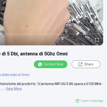
e di 5 Dbi, antenna di 5Ghz Omni
Contact Now
Share
 della radio di Omni
teristiche del prodotto: 1L'antenna WiFi 5G/5.8G opera a 5150 MHz-
....
View More
Leave a message