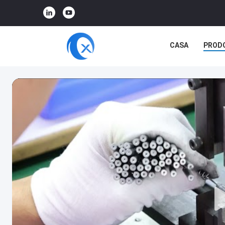
CASA
PROD