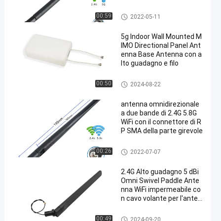
Antenna di Omni WiFi
00:59
2022-05-11
5g Indoor Wall Mounted M
IMO Directional Panel Ant
enna Base Antenna con a
lto guadagno e filo
Antenna di Omni WiFi
00:50
2024-08-22
antenna omnidirezionale
a due bande di 2.4G 5.8G
WiFi con il connettore di R
P SMA della parte girevole
Antenna di Omni WiFi
00:26
2022-07-07
2.4G Alto guadagno 5 dBi
Omni Swivel Paddle Ante
nna WiFi impermeabile co
n cavo volante per l'anten
na del router
Antenna di Omni WiFi
00:49
2024-09-20